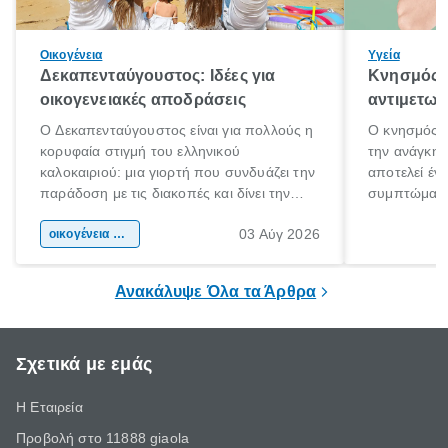
Οικογένεια
Υγεία
Δεκαπενταύγουστος: Ιδέες για
Κνησμός: 
οικογενειακές αποδράσεις
αντιμετωπ
Ο Δεκαπενταύγουστος είναι για πολλούς η
Ο κνησμός ε
κορυφαία στιγμή του ελληνικού
την ανάγκη 
καλοκαιριού: μια γιορτή που συνδυάζει την
αποτελεί έν
παράδοση με τις διακοπές και δίνει την
συμπτώματα
αφορμή για ταξίδια σε κάθε γωνιά της
άνθρωποι κά
03 Αύγ 2026
χώρας. Είτε πρόκειται για λίγες μέρες
οικογένεια & παιδί
πληροφορίες 
ξεγνοιασιάς είτε για μια σύντομη εξόρμηση.
καθώς μπορε
επιμένει για
Ανακάλυψε Όλα τα Άρθρα
Σχετικά με εμάς
Η Εταιρεία
Προβολή στο 11888 giaola