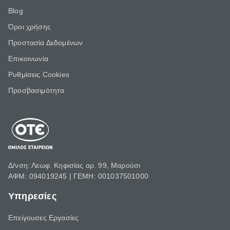
Blog
Όροι χρήσης
Προστασία Δεδομένων
Επικοινωνία
Ρυθμίσεις Cookies
Προσβασιμότητα
Δ/νση: Λεωφ. Κηφισίας αρ. 99, Μαρούσι
ΑΦΜ: 094019245 | ΓΕΜΗ: 001037501000
Υπηρεσίες
Επείγουσες Εργασίες