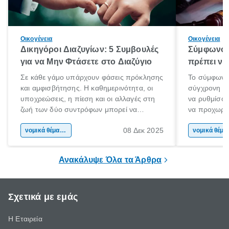
Οικογένεια
Οικογένεια
Δικηγόροι Διαζυγίων: 5 Συμβουλές
Σύμφωνο 
για να Μην Φτάσετε στο Διαζύγιο
πρέπει να 
Σε κάθε γάμο υπάρχουν φάσεις πρόκλησης
Το σύμφωνο
και αμφισβήτησης. Η καθημερινότητα, οι
σύγχρονη επ
υποχρεώσεις, η πίεση και οι αλλαγές στη
να ρυθμίσου
ζωή των δύο συντρόφων μπορεί να
να προχωρή
οδηγήσουν σε απόσταση και σύγκρουση.
να υπογράψ
08 Δεκ 2025
Όταν οι διαφωνίες πληθαίνουν και η
νομικά θέματα & συμβουλές
θέλεις απλώς
νομικά 
επικοινωνία καταρρέει, πολλοί σκέφτονται
δυνατότητες 
τη λύση του διαζυγίου.
οδηγός είναι
Ανακάλυψε Όλα τα Άρθρα
Σχετικά με εμάς
Η Εταιρεία