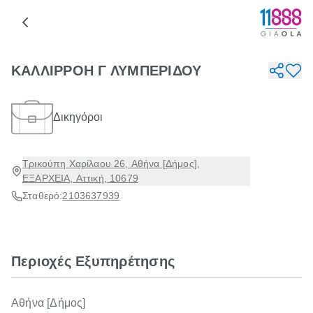
ΚΑΛΛΙΡΡΟΗ Γ ΛΥΜΠΕΡΙΔΟΥ
Δικηγόροι
Τρικούπη Χαρίλαου 26, Αθήνα [Δήμος],
ΕΞΑΡΧΕΙΑ, Αττική, 10679
Σταθερό:
2103637939
Περιοχές Εξυπηρέτησης
Αθήνα [Δήμος]