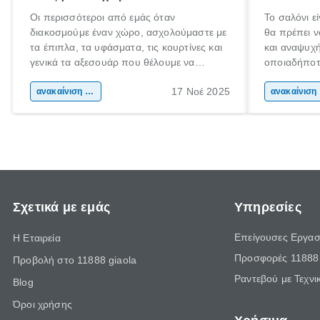
Οι περισσότεροι από εμάς όταν
Το σαλόνι ε
διακοσμούμε έναν χώρο, ασχολούμαστε με
θα πρέπει 
τα έπιπλα, τα υφάσματα, τις κουρτίνες και
και αναψυχή
γενικά τα αξεσουάρ που θέλουμε να
οποιαδήποτ
βάλουμε στον χώρο αυτό. Ξεχνάμε όμως
κάνουμε, θα
17 Νοέ 2025
πόσο πολύ επηρεάζουν οι τοίχοι τη
ανακαίνιση σπιτιού
διάθεση του
αν
συνολική εικόνα του δωματίου. Μήπως να
αλλάξεις χρώμα στον τοίχο ή να βρεις
κάποιες έξυπνες ιδέες για τεχνοτροπίες
τοίχου;
Σχετικά με εμάς
Υπηρεσίες
Επείγουσες Εργασ
Η Εταιρεία
Προσφορές 11888 
Προβολή στο 11888 giaola
Ραντεβού με Τεχνι
Blog
Όροι χρήσης