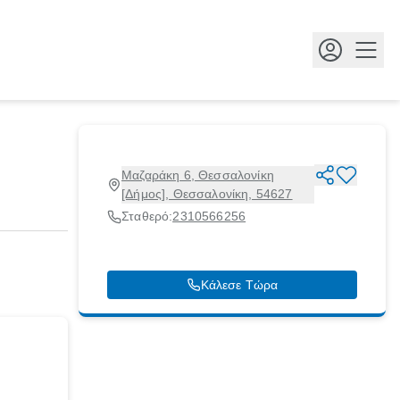
Κουμ
Μαζαράκη 6, Θεσσαλονίκη
[Δήμος], Θεσσαλονίκη, 54627
Σταθερό:
2310566256
Κάλεσε Τώρα