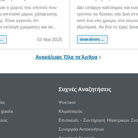
ίναι ο χώρος του σπιτιού που
Δεν υπάρχει καλύτερος και ευ
να αποτελεί μέρος χαλάρωσης
τρόπος να δώσεις νέα ζωή στο
ς. Είναι γεγονός ότι
από ένα νέο χρώμα, είτε εσωτερ
ε επιλογή χρώματος και αν
εξωτερικά. Αν δεν το έχεις ξαν
 έχει αντίκτυπο στη συνολική
να σου ακούγεται αρκετά δύσκ
03 Νοέ 2025
 σπιτιού.
ακαίνιση σπιτιού
Ωστόσο, αν επιθυμείς να χειρισ
ανακαίνιση σπιτιού
δουλειά μόνος σου, χρειάζεται 
πως υπάρχουν κάποια βασικά
Ανακάλυψε Όλα τα Άρθρα
όλοι κάνουμε στο βάψιμο σπιτι
Συχνές Αναζητήσεις
ίες
Ψυκτικοί
giaola
Κλιματισμός
κούς
Επισκευές - Συντήρηση Ηλεκτρικών Συ
Συνεργεία Αυτοκινήτων