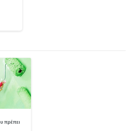
υ πρέπει