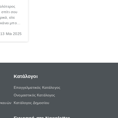
κολότερος
 σπίτι σου
ικά, είτε
ακάνει μπορεί
ολο.
13 Μάι 2025
τείς τη
να γνωρίζεις
 λάθη που
ού.
Κατάλογοι
Επαγγελματικός Κατάλογος
Ονομαστικός Κατάλογος
σκευών
Κατάλογος Δημοσίου