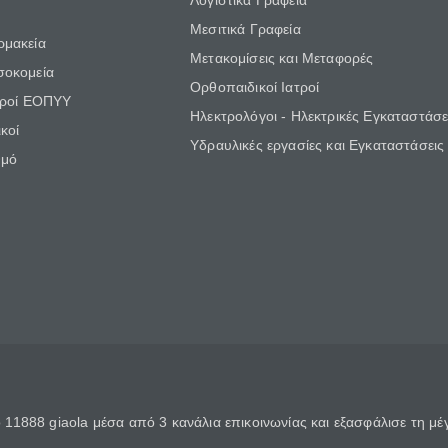
Λογιστικά Γραφεία
Μεσιτικά Γραφεία
ρμακεία
Μετακομίσεις και Μεταφορές
σοκομεία
Ορθοπαιδικοί Ιατροί
τροί ΕΟΠΥΥ
Ηλεκτρολόγοι - Ηλεκτρικές Εγκαταστάσε
κοί
Υδραυλικές εργασίες και Εγκαταστάσεις
θμό
11888 giaola μέσα από 3 κανάλια επικοινωνίας και εξασφάλισε τη μ