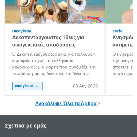
Οικογένεια
Υγεία
Δεκαπενταύγουστος: Ιδέες για
Κνησμός: 
οικογενειακές αποδράσεις
αντιμετωπ
Ο Δεκαπενταύγουστος είναι για πολλούς η
Ο κνησμός ε
κορυφαία στιγμή του ελληνικού
την ανάγκη 
καλοκαιριού: μια γιορτή που συνδυάζει την
αποτελεί έν
παράδοση με τις διακοπές και δίνει την
συμπτώματα
αφορμή για ταξίδια σε κάθε γωνιά της
άνθρωποι κά
03 Αύγ 2026
χώρας. Είτε πρόκειται για λίγες μέρες
οικογένεια & παιδί
πληροφορίες 
ξεγνοιασιάς είτε για μια σύντομη εξόρμηση.
καθώς μπορε
επιμένει για
Ανακάλυψε Όλα τα Άρθρα
Σχετικά με εμάς