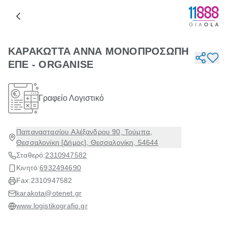
ΚΑΡΑΚΩΤΤΑ ΑΝΝΑ ΜΟΝΟΠΡΟΣΩΠΗ
ΕΠΕ - ORGANISE
Γραφείο Λογιστικό
Παπαναστασίου Αλέξανδρου 90, Τούμπα,
Θεσσαλονίκη [Δήμος], Θεσσαλονίκη, 54644
Σταθερό:
2310947582
Κινητό:
6932494690
Fax:
2310947582
karakota@otenet.gr
www.logistikografio.gr