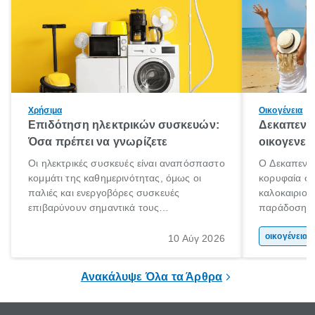
Χρήσιμα
Οικογένεια
Επιδότηση ηλεκτρικών συσκευών:
Δεκαπεντα
Όσα πρέπει να γνωρίζετε
οικογενει
Οι ηλεκτρικές συσκευές είναι αναπόσπαστο
Ο Δεκαπεντα
κομμάτι της καθημερινότητας, όμως οι
κορυφαία στ
παλιές και ενεργοβόρες συσκευές
καλοκαιριού
επιβαρύνουν σημαντικά τους
παράδοση με 
λογαριασμούς ρεύματος και το περιβάλλον.
αφορμή για 
Εδώ ακριβώς έρχεται να βοηθήσει η
χώρας. Είτε 
οικογένεια 
10 Αύγ 2026
επιδότηση ηλεκτρικών συσκευών, δηλαδή
ξεγνοιασιάς 
προγράμματα οικονομικής ενίσχυσης που
Ανακάλυψε Όλα τα Άρθρα
καλύπτουν μέρος του κόστους
αντικατάστασης.