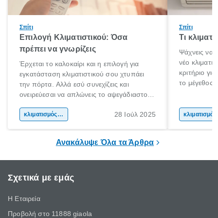
Σπίτι
Σπίτι
Επιλογή Κλιματιστικού: Όσα
Τι κλιματ
πρέπει να γνωρίζεις
Ψάχνεις να 
νέο κλιματι
Έρχεται το καλοκαίρι και η επιλογή για
κριτήριο για
εγκατάσταση κλιματιστικού σου χτυπάει
το μέγεθος 
την πόρτα. Αλλά εσύ συνεχίζεις και
για το μέγεθ
ονειρεύεσαι να απλώνεις το αψεγάδιαστο
με τις συνθ
κορμί σου στη παραλία. Μέχρι τις διακοπές
μόνο στις φυ
28 Ιούλ 2025
όμως τι γίνεται;
κλιματισμός σπιτιού
κλι
συσκευής. Α
ικανότητα ψ
Ανακάλυψε Όλα τα Άρθρα
Σχετικά με εμάς
Η Εταιρεία
Προβολή στο 11888 giaola