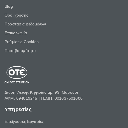
Blog
Όροι χρήσης
Προστασία Δεδομένων
Επικοινωνία
Ρυθμίσεις Cookies
Προσβασιμότητα
Δ/νση: Λεωφ. Κηφισίας αρ. 99, Μαρούσι
ΑΦΜ: 094019245 | ΓΕΜΗ: 001037501000
Υπηρεσίες
Επείγουσες Εργασίες