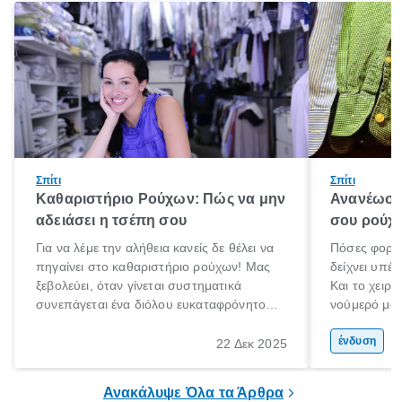
Σπίτι
Σπίτι
Καθαριστήριο Ρούχων: Πώς να μην
Ανανέωση
αδειάσει η τσέπη σου
σου ρούχα
Για να λέμε την αλήθεια κανείς δε θέλει να
Πόσες φορές
πηγαίνει στο καθαριστήριο ρούχων! Μας
δείχνει υπέρ
ξεβολεύει, όταν γίνεται συστηματικά
Και το χειρό
συνεπάγεται ένα διόλου ευκαταφρόνητο
νούμερό μας
κόστος, ενώ όταν το αποφεύγουμε
μετανιώσει 
δυστυχώς τα αποτελέσματα στα ρούχα ή
που φορούσ
ένδυση
22 Δεκ 2025
τα πανωφόρια μας είναι καταστροφικά.
μόδα»;
Έχεις βάλει ποτέ πουπουλένιο μπουφάν
Ανακάλυψε Όλα τα Άρθρα
στο πλυντήριο; Μην το κάνεις!