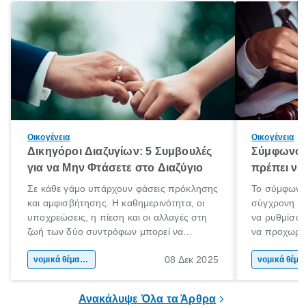
Οικογένεια
Οικογένεια
Δικηγόροι Διαζυγίων: 5 Συμβουλές
Σύμφωνο 
για να Μην Φτάσετε στο Διαζύγιο
πρέπει να 
Σε κάθε γάμο υπάρχουν φάσεις πρόκλησης
Το σύμφωνο
και αμφισβήτησης. Η καθημερινότητα, οι
σύγχρονη επ
υποχρεώσεις, η πίεση και οι αλλαγές στη
να ρυθμίσου
ζωή των δύο συντρόφων μπορεί να
να προχωρή
οδηγήσουν σε απόσταση και σύγκρουση.
να υπογράψ
08 Δεκ 2025
Όταν οι διαφωνίες πληθαίνουν και η
νομικά θέματα & συμβουλές
θέλεις απλώς
νομικά 
επικοινωνία καταρρέει, πολλοί σκέφτονται
δυνατότητες 
τη λύση του διαζυγίου.
οδηγός είναι
Ανακάλυψε Όλα τα Άρθρα