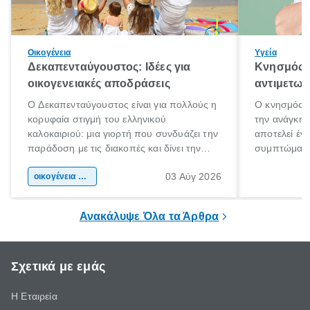
Οικογένεια
Υγεία
Δεκαπενταύγουστος: Ιδέες για
Κνησμός: 
οικογενειακές αποδράσεις
αντιμετωπ
Ο Δεκαπενταύγουστος είναι για πολλούς η
Ο κνησμός ε
κορυφαία στιγμή του ελληνικού
την ανάγκη 
καλοκαιριού: μια γιορτή που συνδυάζει την
αποτελεί έν
παράδοση με τις διακοπές και δίνει την
συμπτώματα
αφορμή για ταξίδια σε κάθε γωνιά της
άνθρωποι κά
03 Αύγ 2026
χώρας. Είτε πρόκειται για λίγες μέρες
οικογένεια & παιδί
πληροφορίες 
ξεγνοιασιάς είτε για μια σύντομη εξόρμηση.
καθώς μπορε
επιμένει για
Ανακάλυψε Όλα τα Άρθρα
Σχετικά με εμάς
Η Εταιρεία