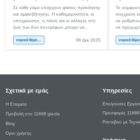
Σε κάθε γάμο υπάρχουν φάσεις πρόκλησης
Το σύμφωνο
και αμφισβήτησης. Η καθημερινότητα, οι
σύγχρονη επ
υποχρεώσεις, η πίεση και οι αλλαγές στη
να ρυθμίσου
ζωή των δύο συντρόφων μπορεί να
να προχωρή
οδηγήσουν σε απόσταση και σύγκρουση.
να υπογράψ
08 Δεκ 2025
Όταν οι διαφωνίες πληθαίνουν και η
νομικά θέματα & συμβουλές
θέλεις απλώ
νομ
επικοινωνία καταρρέει, πολλοί σκέφτονται
δυνατότητες
τη λύση του διαζυγίου.
οδηγός είναι
Σχετικά με εμάς
Υπηρεσίες
Επείγουσες Εργασ
Η Εταιρεία
Προσφορές 11888 
Προβολή στο 11888 giaola
Ραντεβού με Τεχνι
Blog
Όροι χρήσης