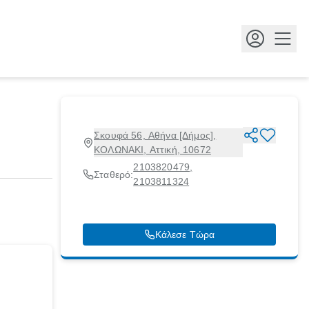
Κουμ
Σκουφά 56, Αθήνα [Δήμος],
ΚΟΛΩΝΑΚΙ, Αττική, 10672
2103820479
,
Σταθερό:
2103811324
Κάλεσε Τώρα