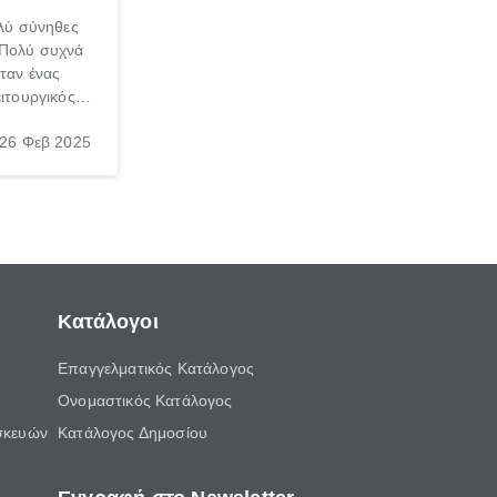
ολύ σύνηθες
 Πολύ συχνά
ταν ένας
ειτουργικός
και για τους
26 Φεβ 2025
ετικό είτε
 έμπειρου
μαντική.
Κατάλογοι
Επαγγελματικός Κατάλογος
Ονομαστικός Κατάλογος
σκευών
Κατάλογος Δημοσίου