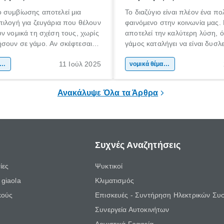
 συμβίωσης αποτελεί μια
Το διαζύγιο είναι πλέον ένα π
ιλογή για ζευγάρια που θέλουν
φαινόμενο στην κοινωνία μας.
ν νομικά τη σχέση τους, χωρίς
αποτελεί την καλύτερη λύση, ό
σουν σε γάμο. Αν σκέφτεσαι
γάμος καταλήγει να είναι δυσλ
εις σύμφωνο συμβίωσης ή
και δυσάρεστος για τον έναν ή 
11 Ιούλ 2025
ς να ενημερωθείς για τις
ικά θέματα & συμβουλές
δύο συζύγους. Είτε είναι συναιν
νομικά θέματα & συμβουλές
 και τις συνέπειές του, αυτός ο
όχι, η επιλογή ενός ικανού και
 για σένα.
δικηγόρο για διαζύγιο είναι ση
Ανακάλυψε Όλα τα Άρθρα
Συχνές Αναζητήσεις
ίες
Ψυκτικοί
giaola
Κλιματισμός
κούς
Επισκευές - Συντήρηση Ηλεκτρικών Συ
Συνεργεία Αυτοκινήτων