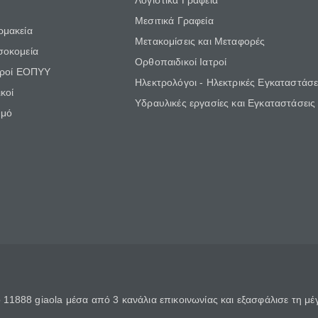
Λογιστικά Γραφεία
Μεσιτικά Γραφεία
ρμακεία
Μετακομίσεις και Μεταφορές
σοκομεία
Ορθοπαιδικοί Ιατροί
τροί ΕΟΠΥΥ
Ηλεκτρολόγοι - Ηλεκτρικές Εγκαταστάσε
κοί
Υδραυλικές εργασίες και Εγκαταστάσεις
θμό
11888 giaola μέσα από 3 κανάλια επικοινωνίας και εξασφάλισε τη μ