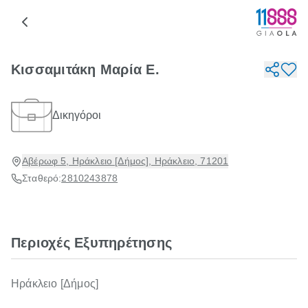
Κισσαμιτάκη Μαρία Ε.
Δικηγόροι
Αβέρωφ 5, Ηράκλειο [Δήμος], Ηράκλειο, 71201
Σταθερό:
2810243878
Περιοχές Εξυπηρέτησης
Ηράκλειο [Δήμος]