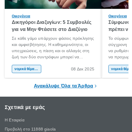
Οικογένεια
Οικογένεια
Δικηγόροι Διαζυγίων: 5 Συμβουλές
Σύμφωνο 
για να Μην Φτάσετε στο Διαζύγιο
πρέπει να 
Σε κάθε γάμο υπάρχουν φάσεις πρόκλησης
Το σύμφωνο
και αμφισβήτησης. Η καθημερινότητα, οι
σύγχρονη επ
υποχρεώσεις, η πίεση και οι αλλαγές στη
να ρυθμίσου
ζωή των δύο συντρόφων μπορεί να
να προχωρή
οδηγήσουν σε απόσταση και σύγκρουση.
να υπογράψ
08 Δεκ 2025
Όταν οι διαφωνίες πληθαίνουν και η
νομικά θέματα & συμβουλές
θέλεις απλώς
νομικά 
επικοινωνία καταρρέει, πολλοί σκέφτονται
δυνατότητες 
τη λύση του διαζυγίου.
οδηγός είναι
Ανακάλυψε Όλα τα Άρθρα
Σχετικά με εμάς
Η Εταιρεία
Προβολή στο 11888 giaola