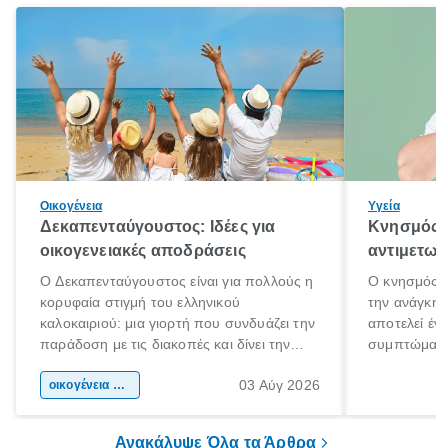
Οικογένεια
Υγεία
Δεκαπενταύγουστος: Ιδέες για
Κνησμός: 
οικογενειακές αποδράσεις
αντιμετωπ
Ο Δεκαπενταύγουστος είναι για πολλούς η
Ο κνησμός ε
κορυφαία στιγμή του ελληνικού
την ανάγκη 
καλοκαιριού: μια γιορτή που συνδυάζει την
αποτελεί έν
παράδοση με τις διακοπές και δίνει την
συμπτώματα
αφορμή για ταξίδια σε κάθε γωνιά της
άνθρωποι κά
03 Αύγ 2026
χώρας. Είτε πρόκειται για λίγες μέρες
οικογένεια & παιδί
πληροφορίες 
ξεγνοιασιάς είτε για μια σύντομη εξόρμηση.
καθώς μπορε
επιμένει για
Ανακάλυψε Όλα τα Άρθρα