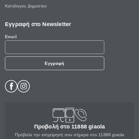
Κατάλογος Δημοσίου
Εγγραφή στο Newsletter
Email
Εγγραφή
Προβολή στο 11888 giaola
Πρόβαλε την επιχείρησή σου σήμερα στο 11888 giaola