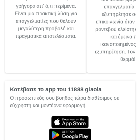
γρήγορα απ’ ό,τι περίμενα.
επαγγελματία π
Είναι μια πρακτική λύση για
εξυπηρέτησε σω
επαγγελματίες που θέλουν
επικοινωνία ήταν ε
μεγαλύτερη προβολή και
ραντεβού κλείστηκ
πραγματικά αποτελέσματα.
και έμεινα π
ικανοποιημένος 
εξυπηρέτηση. Τον 
θερμά!
Κατέβασε το app του 11888 giaola
Ο προσωπικός σου βοηθός τώρα διαθέσιμος σε
εύχρηστη και μοντέρνα εφαρμογή.