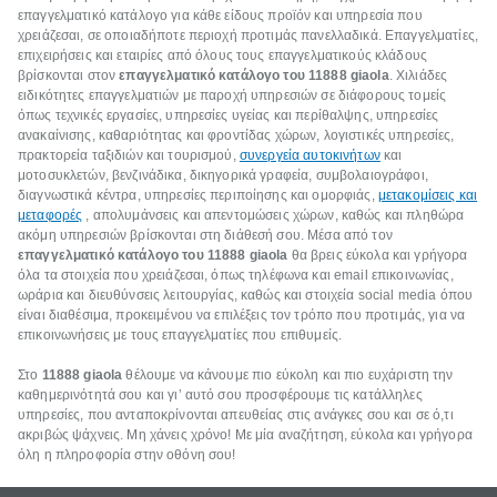
επαγγελματικό κατάλογο για κάθε είδους προϊόν και υπηρεσία που
χρειάζεσαι, σε οποιαδήποτε περιοχή προτιμάς πανελλαδικά. Επαγγελματίες,
επιχειρήσεις και εταιρίες από όλους τους επαγγελματικούς κλάδους
βρίσκονται στον
επαγγελματικό κατάλογο του 11888 giaola
. Χιλιάδες
ειδικότητες επαγγελματιών με παροχή υπηρεσιών σε διάφορους τομείς
όπως τεχνικές εργασίες, υπηρεσίες υγείας και περίθαλψης, υπηρεσίες
ανακαίνισης, καθαριότητας και φροντίδας χώρων, λογιστικές υπηρεσίες,
πρακτορεία ταξιδιών και τουρισμού,
συνεργεία αυτοκινήτων
και
μοτοσυκλετών, βενζινάδικα, δικηγορικά γραφεία, συμβολαιογράφοι,
διαγνωστικά κέντρα, υπηρεσίες περιποίησης και ομορφιάς,
μετακομίσεις και
μεταφορές
, απολυμάνσεις και απεντομώσεις χώρων, καθώς και πληθώρα
ακόμη υπηρεσιών βρίσκονται στη διάθεσή σου. Μέσα από τον
επαγγελματικό κατάλογο του 11888 giaola
θα βρεις εύκολα και γρήγορα
όλα τα στοιχεία που χρειάζεσαι, όπως τηλέφωνα και email επικοινωνίας,
ωράρια και διευθύνσεις λειτουργίας, καθώς και στοιχεία social media όπου
είναι διαθέσιμα, προκειμένου να επιλέξεις τον τρόπο που προτιμάς, για να
επικοινωνήσεις με τους επαγγελματίες που επιθυμείς.
Στο
11888 giaola
θέλουμε να κάνουμε πιο εύκολη και πιο ευχάριστη την
καθημερινότητά σου και γι’ αυτό σου προσφέρουμε τις κατάλληλες
υπηρεσίες, που ανταποκρίνονται απευθείας στις ανάγκες σου και σε ό,τι
ακριβώς ψάχνεις. Μη χάνεις χρόνο! Με μία αναζήτηση, εύκολα και γρήγορα
όλη η πληροφορία στην οθόνη σου!