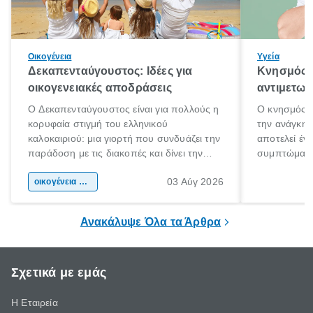
Οικογένεια
Υγεία
Δεκαπενταύγουστος: Ιδέες για
Κνησμός: 
οικογενειακές αποδράσεις
αντιμετωπ
Ο Δεκαπενταύγουστος είναι για πολλούς η
Ο κνησμός ε
κορυφαία στιγμή του ελληνικού
την ανάγκη 
καλοκαιριού: μια γιορτή που συνδυάζει την
αποτελεί έν
παράδοση με τις διακοπές και δίνει την
συμπτώματα
αφορμή για ταξίδια σε κάθε γωνιά της
άνθρωποι κά
03 Αύγ 2026
χώρας. Είτε πρόκειται για λίγες μέρες
οικογένεια & παιδί
πληροφορίες 
ξεγνοιασιάς είτε για μια σύντομη εξόρμηση.
καθώς μπορε
επιμένει για
Ανακάλυψε Όλα τα Άρθρα
Σχετικά με εμάς
Η Εταιρεία