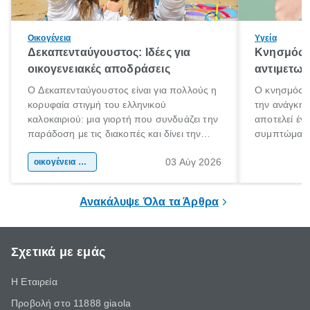
Οικογένεια
Υγεία
Δεκαπενταύγουστος: Ιδέες για
Κνησμός: 
οικογενειακές αποδράσεις
αντιμετωπ
Ο Δεκαπενταύγουστος είναι για πολλούς η
Ο κνησμός ε
κορυφαία στιγμή του ελληνικού
την ανάγκη 
καλοκαιριού: μια γιορτή που συνδυάζει την
αποτελεί έν
παράδοση με τις διακοπές και δίνει την
συμπτώματα
αφορμή για ταξίδια σε κάθε γωνιά της
άνθρωποι κά
03 Αύγ 2026
χώρας. Είτε πρόκειται για λίγες μέρες
οικογένεια & παιδί
πληροφορίες 
ξεγνοιασιάς είτε για μια σύντομη εξόρμηση.
καθώς μπορε
επιμένει για
Ανακάλυψε Όλα τα Άρθρα
Σχετικά με εμάς
Η Εταιρεία
Προβολή στο 11888 giaola