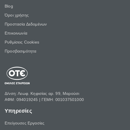
Blog
Όροι χρήσης
Προστασία Δεδομένων
Επικοινωνία
Ρυθμίσεις Cookies
Προσβασιμότητα
Δ/νση: Λεωφ. Κηφισίας αρ. 99, Μαρούσι
ΑΦΜ: 094019245 | ΓΕΜΗ: 001037501000
Υπηρεσίες
Επείγουσες Εργασίες