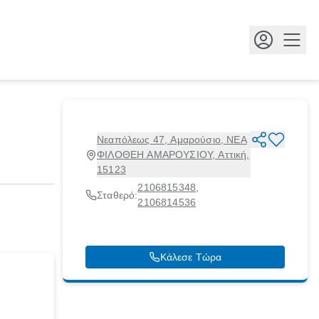
Κουμ
Νεαπόλεως 47, Αμαρούσιο, ΝΕΑ
ΦΙΛΟΘΕΗ ΑΜΑΡΟΥΣΙΟΥ, Αττική,
15123
2106815348
,
Σταθερό:
2106814536
Κάλεσε Τώρα