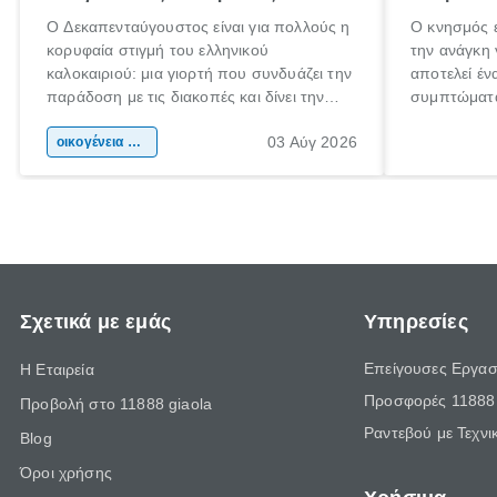
Ο Δεκαπενταύγουστος είναι για πολλούς η
Ο κνησμός ε
κορυφαία στιγμή του ελληνικού
την ανάγκη 
καλοκαιριού: μια γιορτή που συνδυάζει την
αποτελεί έν
παράδοση με τις διακοπές και δίνει την
συμπτώματα
αφορμή για ταξίδια σε κάθε γωνιά της
άνθρωποι κά
03 Αύγ 2026
χώρας. Είτε πρόκειται για λίγες μέρες
οικογένεια & παιδί
πληροφορίες
ξεγνοιασιάς είτε για μια σύντομη εξόρμηση.
καθώς μπορε
επιμένει γι
Σχετικά με εμάς
Υπηρεσίες
Επείγουσες Εργασ
Η Εταιρεία
Προσφορές 11888 
Προβολή στο 11888 giaola
Ραντεβού με Τεχνι
Blog
Όροι χρήσης