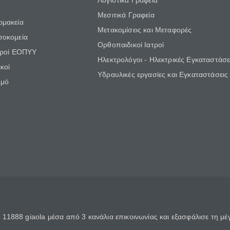
Λογιστικά Γραφεία
Μεσιτικά Γραφεία
ρμακεία
Μετακομίσεις και Μεταφορές
σοκομεία
Ορθοπαιδικοί Ιατροί
τροί ΕΟΠΥΥ
Ηλεκτρολόγοι - Ηλεκτρικές Εγκαταστάσε
κοί
Υδραυλικές εργασίες και Εγκαταστάσεις
θμό
11888 giaola μέσα από 3 κανάλια επικοινωνίας και εξασφάλισε τη μ