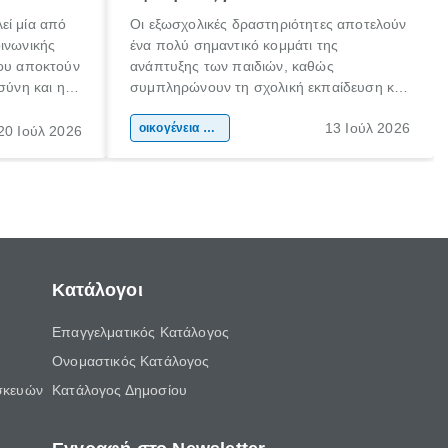
εί μία από
Οι εξωσχολικές δραστηριότητες αποτελούν
οινωνικής
ένα πολύ σημαντικό κομμάτι της
που αποκτούν
ανάπτυξης των παιδιών, καθώς
σύνη και η
συμπληρώνουν τη σχολική εκπαίδευση και
ιδιαίτερα
συμβάλλουν ουσιαστικά στη διαμόρφωση
13 Ιούλ 2026
κάθε
της προσωπικότητας, της κοινωνικότητας
οικογένεια & παιδί
20 Ιούλ 2026
ται από
και των δεξιοτήτων τους. Δεν είναι απλώς
ώσεις.
ένας τρόπος για να περνάει το παιδί τον
ελεύθερο χρόνο του.
Κατάλογοι
Επαγγελματικός Κατάλογος
Ονομαστικός Κατάλογος
σκευών
Κατάλογος Δημοσίου