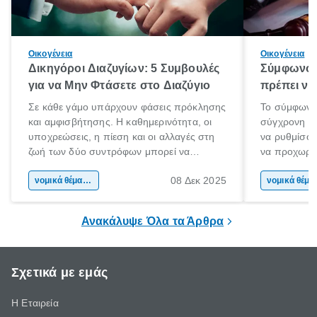
Οικογένεια
Οικογένεια
Δικηγόροι Διαζυγίων: 5 Συμβουλές
Σύμφωνο 
για να Μην Φτάσετε στο Διαζύγιο
πρέπει να 
Σε κάθε γάμο υπάρχουν φάσεις πρόκλησης
Το σύμφωνο
και αμφισβήτησης. Η καθημερινότητα, οι
σύγχρονη επ
υποχρεώσεις, η πίεση και οι αλλαγές στη
να ρυθμίσου
ζωή των δύο συντρόφων μπορεί να
να προχωρή
οδηγήσουν σε απόσταση και σύγκρουση.
να υπογράψ
08 Δεκ 2025
Όταν οι διαφωνίες πληθαίνουν και η
νομικά θέματα & συμβουλές
θέλεις απλώς
νομικά 
επικοινωνία καταρρέει, πολλοί σκέφτονται
δυνατότητες 
τη λύση του διαζυγίου.
οδηγός είναι
Ανακάλυψε Όλα τα Άρθρα
Σχετικά με εμάς
Η Εταιρεία