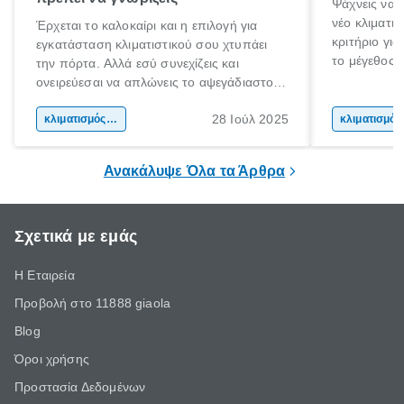
Ψάχνεις να 
νέο κλιματι
Έρχεται το καλοκαίρι και η επιλογή για
κριτήριο για
εγκατάσταση κλιματιστικού σου χτυπάει
το μέγεθος 
την πόρτα. Αλλά εσύ συνεχίζεις και
για το μέγεθ
ονειρεύεσαι να απλώνεις το αψεγάδιαστο
με τις συνθ
κορμί σου στη παραλία. Μέχρι τις διακοπές
μόνο στις φυ
28 Ιούλ 2025
όμως τι γίνεται;
κλιματισμός σπιτιού
κλι
συσκευής. Α
ικανότητα ψ
Ανακάλυψε Όλα τα Άρθρα
Σχετικά με εμάς
Η Εταιρεία
Προβολή στο 11888 giaola
Blog
Όροι χρήσης
Προστασία Δεδομένων