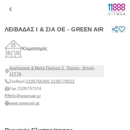
ΛΕΙΒΑΔΑΣ Ι & ΣΙΑ ΟΕ - GREEN AIR
Κλιματισμός
Αναξαγόρα & Μελά Παύλου 2, Ταύρος, Αττική,
17778
Σταθερό:
2105766405
,
2105770022
Fax:
2105757374
info@greenair.gr
www.greenair.gr