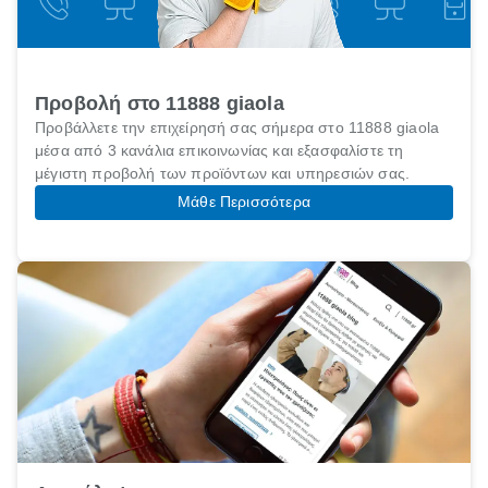
Προβολή στο 11888 giaola
Προβάλλετε την επιχείρησή σας σήμερα στο 11888 giaola
μέσα από 3 κανάλια επικοινωνίας και εξασφαλίστε τη
μέγιστη προβολή των προϊόντων και υπηρεσιών σας.
Μάθε Περισσότερα