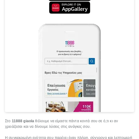
Στο
11888 giaola
θέλουμε να είμαστε πάντα κοντά σου σε ό,τι κι αν
χρειάζεσαι και να δίνουμε λύσεις στις ανάγκες σου.
Η συγκεκριμένη ενότητα σου παρέχει έναν πλήρη, σύγχρονο και λεπτομερή