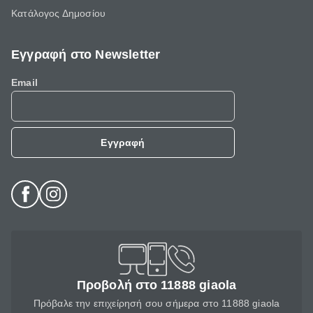
Κατάλογος Δημοσίου
Εγγραφή στο Newsletter
Email
Εγγραφή
Προβολή στο 11888 giaola
Πρόβαλε την επιχείρησή σου σήμερα στο 11888 giaola