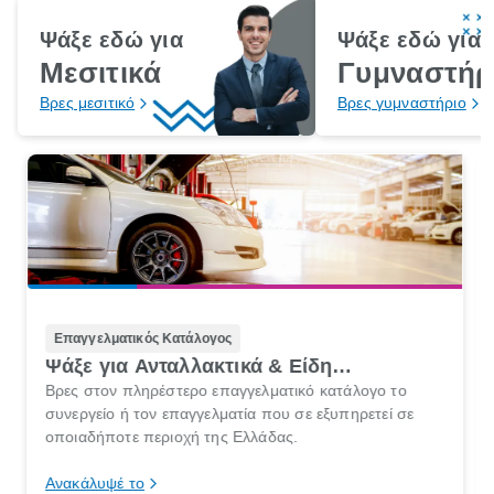
Ψάξε εδώ για
Ψάξε εδώ για
Μεσιτικά
Γυμναστήρ
Βρες μεσιτικό
Βρες γυμναστήριο
Επαγγελματικός Κατάλογος
Ψάξε για Ανταλλακτικά & Είδη
Αυτοκινήτων
Βρες στον πληρέστερο επαγγελματικό κατάλογο το
συνεργείο ή τον επαγγελματία που σε εξυπηρετεί σε
οποιαδήποτε περιοχή της Ελλάδας.
Ανακάλυψέ το