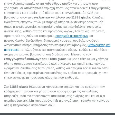
επαγγελματικό κατάλογο για κάθε είδους προϊόν και υπηρεσία που
χρειάζεσαι, σε οποιαδήποτε περιοχή προτιμάς πανελλαδικά. Επαγγελματίες,
επιχειρήσεις και εταιρίες από όλους τους επαγγελματικούς κλάδους
βρίσκονται στον
επαγγελματικό κατάλογο του 11888 giaola
. Χιλιάδες
ειδικότητες επαγγελματιών με παροχή υπηρεσιών σε διάφορους τομείς
όπως τεχνικές εργασίες, υπηρεσίες υγείας και περίθαλψης, υπηρεσίες
ανακαίνισης, καθαριότητας και φροντίδας χώρων, λογιστικές υπηρεσίες,
πρακτορεία ταξιδιών και τουρισμού,
συνεργεία αυτοκινήτων
και
μοτοσυκλετών, βενζινάδικα, δικηγορικά γραφεία, συμβολαιογράφοι,
διαγνωστικά κέντρα, υπηρεσίες περιποίησης και ομορφιάς,
μετακομίσεις και
μεταφορές
, απολυμάνσεις και απεντομώσεις χώρων, καθώς και πληθώρα
ακόμη υπηρεσιών βρίσκονται στη διάθεσή σου. Μέσα από τον
επαγγελματικό κατάλογο του 11888 giaola
θα βρεις εύκολα και γρήγορα
όλα τα στοιχεία που χρειάζεσαι, όπως τηλέφωνα και email επικοινωνίας,
ωράρια και διευθύνσεις λειτουργίας, καθώς και στοιχεία social media όπου
είναι διαθέσιμα, προκειμένου να επιλέξεις τον τρόπο που προτιμάς, για να
επικοινωνήσεις με τους επαγγελματίες που επιθυμείς.
Στο
11888 giaola
θέλουμε να κάνουμε πιο εύκολη και πιο ευχάριστη την
καθημερινότητά σου και γι’ αυτό σου προσφέρουμε τις κατάλληλες
υπηρεσίες, που ανταποκρίνονται απευθείας στις ανάγκες σου και σε ό,τι
ακριβώς ψάχνεις. Μη χάνεις χρόνο! Με μία αναζήτηση, εύκολα και γρήγορα
όλη η πληροφορία στην οθόνη σου!