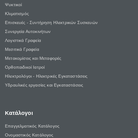
Ψυκτικοί
Κλιματισμός
Επισκευές - Συντήρηση Ηλεκτρικών Συσκευών
Συνεργεία Αυτοκινήτων
Λογιστικά Γραφεία
Μεσιτικά Γραφεία
Μετακομίσεις και Μεταφορές
Ορθοπαιδικοί Ιατροί
Ηλεκτρολόγοι - Ηλεκτρικές Εγκαταστάσεις
Υδραυλικές εργασίες και Εγκαταστάσεις
Κατάλογοι
Επαγγελματικός Κατάλογος
Ονομαστικός Κατάλογος