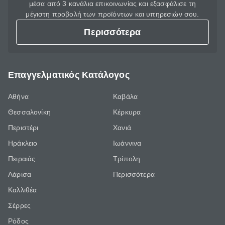
μέσα από 3 κανάλια επικοινωνίας και εξασφάλισε τη
μέγιστη προβολή των προϊόντων και υπηρεσιών σου.
Περισσότερα
Επαγγελματικός Κατάλογος
Αθήνα
Καβάλα
Θεσσαλονίκη
Κέρκυρα
Περιστέρι
Χανιά
Ηράκλειο
Ιωάννινα
Πειραιάς
Τρίπολη
Λάρισα
Περισσότερα
Καλλιθέα
Σέρρες
Ρόδος