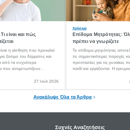
Χρήσιμα
Τι είναι και πώς
Επίδομα Μητρότητας: Ό
ίζεται
πρέπει να γνωρίζετε
ίναι η αίσθηση που προκαλεί
Το επίδομα μητρότητας αποτελ
για ξύσιμο του δέρματος και
τις σημαντικότερες παροχές κ
α από τα συχνότερα
προστασίας για τις γυναίκες 
 που αντιμετωπίζουν
παιδί και εργάζονται. Η εγκυμο
θε ηλικίας. Πολλοί αναζητούν
γέννηση ενός παιδιού είναι μια 
 για το «κνησμός τι είναι»,
σημαντική περίοδος στη ζωή 
27 Ιούλ 2026
ί να εμφανιστεί ξαφνικά ή να
οικογένειας, η οποία συνοδεύε
α μεγάλο χρονικό διάστημα.
αυξημένες ανάγκες και υποχρε
Ανακάλυψε Όλα τα Άρθρα
Συχνές Αναζητήσεις