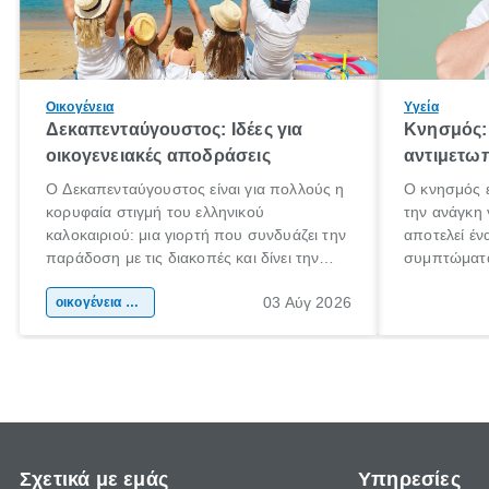
Οικογένεια
Υγεία
Δεκαπενταύγουστος: Ιδέες για
Κνησμός: 
οικογενειακές αποδράσεις
αντιμετωπ
Ο Δεκαπενταύγουστος είναι για πολλούς η
Ο κνησμός ε
κορυφαία στιγμή του ελληνικού
την ανάγκη 
καλοκαιριού: μια γιορτή που συνδυάζει την
αποτελεί έν
παράδοση με τις διακοπές και δίνει την
συμπτώματα
αφορμή για ταξίδια σε κάθε γωνιά της
άνθρωποι κά
03 Αύγ 2026
χώρας. Είτε πρόκειται για λίγες μέρες
οικογένεια & παιδί
πληροφορίες
ξεγνοιασιάς είτε για μια σύντομη εξόρμηση.
καθώς μπορε
επιμένει γι
Σχετικά με εμάς
Υπηρεσίες