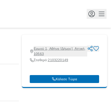
Κουμ
Ερμού 1, Αθήνα [Δήμος], Αττική,
10563
Σταθερό:
2103220149
Κάλεσε Τώρα