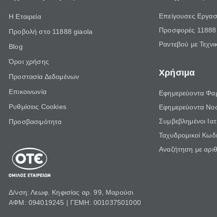
Επείγουσες Εργασ
Η Εταιρεία
Προσφορές 11888 
Προβολή στο 11888 giaola
Ραντεβού με Τεχνι
Blog
Όροι χρήσης
Χρήσιμα
Προστασία Δεδομένων
Επικοινωνία
Εφημερεύοντα Φα
Ρυθμίσεις Cookies
Εφημερεύοντα Νο
Συμβεβλημένοι Ια
Προσβασιμότητα
Ταχυδρομικοί Κωδι
Αναζήτηση με αρι
Δ/νση: Λεωφ. Κηφισίας αρ. 99, Μαρούσι
ΑΦΜ: 094019245 | ΓΕΜΗ: 001037501000