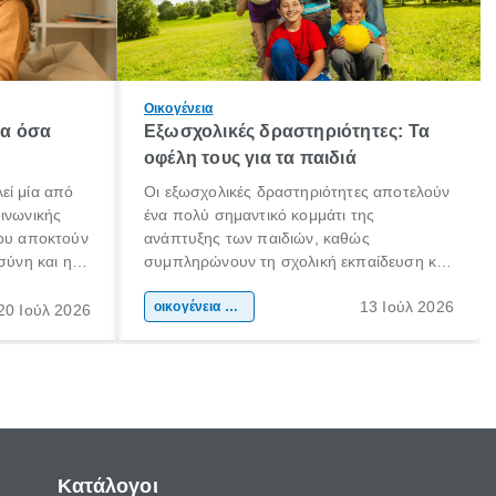
Οικογένεια
λα όσα
Εξωσχολικές δραστηριότητες: Τα
οφέλη τους για τα παιδιά
εί μία από
Οι εξωσχολικές δραστηριότητες αποτελούν
οινωνικής
ένα πολύ σημαντικό κομμάτι της
που αποκτούν
ανάπτυξης των παιδιών, καθώς
σύνη και η
συμπληρώνουν τη σχολική εκπαίδευση και
ιδιαίτερα
συμβάλλουν ουσιαστικά στη διαμόρφωση
13 Ιούλ 2026
κάθε
της προσωπικότητας, της κοινωνικότητας
οικογένεια & παιδί
20 Ιούλ 2026
ται από
και των δεξιοτήτων τους. Δεν είναι απλώς
ώσεις.
ένας τρόπος για να περνάει το παιδί τον
ελεύθερο χρόνο του.
Κατάλογοι