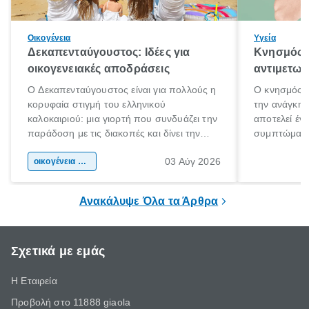
Οικογένεια
Υγεία
Δεκαπενταύγουστος: Ιδέες για
Κνησμός: 
οικογενειακές αποδράσεις
αντιμετωπ
Ο Δεκαπενταύγουστος είναι για πολλούς η
Ο κνησμός ε
κορυφαία στιγμή του ελληνικού
την ανάγκη 
καλοκαιριού: μια γιορτή που συνδυάζει την
αποτελεί έν
παράδοση με τις διακοπές και δίνει την
συμπτώματα
αφορμή για ταξίδια σε κάθε γωνιά της
άνθρωποι κά
03 Αύγ 2026
χώρας. Είτε πρόκειται για λίγες μέρες
οικογένεια & παιδί
πληροφορίες 
ξεγνοιασιάς είτε για μια σύντομη εξόρμηση.
καθώς μπορε
επιμένει για
Ανακάλυψε Όλα τα Άρθρα
Σχετικά με εμάς
Η Εταιρεία
Προβολή στο 11888 giaola