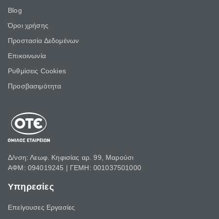
Blog
Όροι χρήσης
Προστασία Δεδομένων
Επικοινωνία
Ρυθμίσεις Cookies
Προσβασιμότητα
Δ/νση: Λεωφ. Κηφισίας αρ. 99, Μαρούσι
ΑΦΜ: 094019245 | ΓΕΜΗ: 001037501000
Υπηρεσίες
Επείγουσες Εργασίες