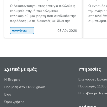
Ο Δεκαπενταύγουστος είναι για πολλούς η
Ο κνησμός ε
κορυφαία στιγμή του ελληνικού
την ανάγκη 
καλοκαιριού: μια γιορτή που συνδυάζει την
αποτελεί έν
παράδοση με τις διακοπές και δίνει την
συμπτώματα
αφορμή για ταξίδια σε κάθε γωνιά της
άνθρωποι κά
03 Αύγ 2026
χώρας. Είτε πρόκειται για λίγες μέρες
οικογένεια & παιδί
πληροφορίες
ξεγνοιασιάς είτε για μια σύντομη εξόρμηση.
καθώς μπορε
επιμένει γι
Σχετικά με εμάς
Υπηρεσίες
Επείγουσες Εργασ
Η Εταιρεία
Προσφορές 11888 
Προβολή στο 11888 giaola
Ραντεβού με Τεχνι
Blog
Όροι χρήσης