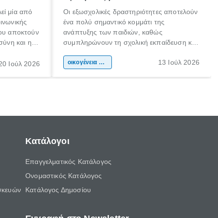
εί μία από
Οι εξωσχολικές δραστηριότητες αποτελούν
οινωνικής
ένα πολύ σημαντικό κομμάτι της
που αποκτούν
ανάπτυξης των παιδιών, καθώς
σύνη και η
συμπληρώνουν τη σχολική εκπαίδευση και
ιδιαίτερα
συμβάλλουν ουσιαστικά στη διαμόρφωση
13 Ιούλ 2026
κάθε
της προσωπικότητας, της κοινωνικότητας
οικογένεια & παιδί
20 Ιούλ 2026
ται από
και των δεξιοτήτων τους. Δεν είναι απλώς
ώσεις.
ένας τρόπος για να περνάει το παιδί τον
ελεύθερο χρόνο του.
Κατάλογοι
Επαγγελματικός Κατάλογος
Ονομαστικός Κατάλογος
σκευών
Κατάλογος Δημοσίου