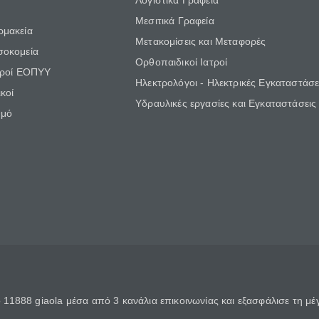
Λογιστικά Γραφεία
Μεσιτικά Γραφεία
ρμακεία
Μετακομίσεις και Μεταφορές
σοκομεία
Ορθοπαιδικοί Ιατροί
τροί ΕΟΠΥΥ
Ηλεκτρολόγοι - Ηλεκτρικές Εγκαταστάσε
κοί
Υδραυλικές εργασίες και Εγκαταστάσεις
θμό
11888 giaola μέσα από 3 κανάλια επικοινωνίας και εξασφάλισε τη μ