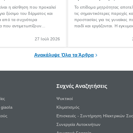
ίναι η αίσθηση που προκαλεί
Το επίδομα μητρότητας αποτελ
για ξύσιμο του δέρματος και
τις σημαντικότερες παροχές κ
α από τα συχνότερα
προστασίας για τις γυναίκες 
 που αντιμετωπίζουν
παιδί και εργάζονται. Η εγκυμο
θε ηλικίας. Πολλοί αναζητούν
γέννηση ενός παιδιού είναι μια 
 για το «κνησμός τι είναι»,
σημαντική περίοδος στη ζωή 
27 Ιούλ 2026
ί να εμφανιστεί ξαφνικά ή να
οικογένειας, η οποία συνοδεύε
α μεγάλο χρονικό διάστημα.
αυξημένες ανάγκες και υποχρε
Ανακάλυψε Όλα τα Άρθρα
Συχνές Αναζητήσεις
ίες
Ψυκτικοί
giaola
Κλιματισμός
κούς
Επισκευές - Συντήρηση Ηλεκτρικών Συ
Συνεργεία Αυτοκινήτων