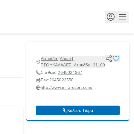
Κουμ
Λευκάδα [Δήμος],
ΤΣΟΥΚΑΛΑΔΕΣ, Λευκάδα, 31100
Σταθερό:
2645024967
Fax:
2645022550
http://www.miraresort.com/
Κάλεσε Τώρα