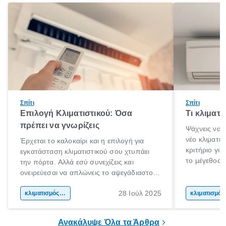
Σπίτι
Σπίτι
Επιλογή Κλιματιστικού: Όσα
Τι κλιματ
πρέπει να γνωρίζεις
Ψάχνεις να 
νέο κλιματι
Έρχεται το καλοκαίρι και η επιλογή για
κριτήριο για
εγκατάσταση κλιματιστικού σου χτυπάει
το μέγεθος 
την πόρτα. Αλλά εσύ συνεχίζεις και
για το μέγεθ
ονειρεύεσαι να απλώνεις το αψεγάδιαστο
με τις συνθ
κορμί σου στη παραλία. Μέχρι τις διακοπές
μόνο στις φυ
28 Ιούλ 2025
όμως τι γίνεται;
κλιματισμός σπιτιού
κλι
συσκευής. Α
ικανότητα ψ
Ανακάλυψε Όλα τα Άρθρα