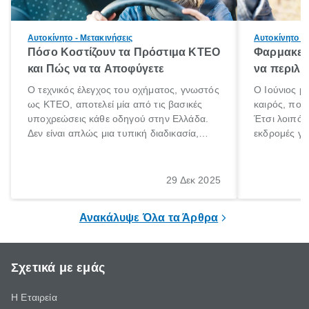
Αυτοκίνητο - Μετακινήσεις
Αυτοκίνητο - 
Πόσο Κοστίζουν τα Πρόστιμα ΚΤΕΟ
Φαρμακείο
και Πώς να τα Αποφύγετε
να περιλα
Ο τεχνικός έλεγχος του οχήματος, γνωστός
Ο Ιούνιος μ
ως ΚΤΕΟ, αποτελεί μία από τις βασικές
καιρός, που 
υποχρεώσεις κάθε οδηγού στην Ελλάδα.
Έτσι λοιπόν
Δεν είναι απλώς μια τυπική διαδικασία,
εκδρομές για
αλλά ένα ουσιαστικό μέτρο για την
ρυθμούς θα 
ασφάλεια των επιβατών, των άλλων
πηγαίνουμε 
οδηγών και του περιβάλλοντος. Ωστόσο,
29 Δεκ 2025
πολλοί ιδιοκτήτες οχημάτων αμελούν την
προθεσμία του ελέγχου.
Ανακάλυψε Όλα τα Άρθρα
Σχετικά με εμάς
Η Εταιρεία