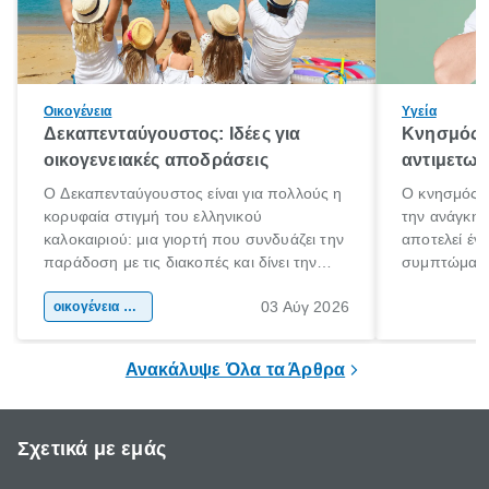
Οικογένεια
Υγεία
Δεκαπενταύγουστος: Ιδέες για
Κνησμός: 
οικογενειακές αποδράσεις
αντιμετωπ
Ο Δεκαπενταύγουστος είναι για πολλούς η
Ο κνησμός ε
κορυφαία στιγμή του ελληνικού
την ανάγκη 
καλοκαιριού: μια γιορτή που συνδυάζει την
αποτελεί έν
παράδοση με τις διακοπές και δίνει την
συμπτώματα
αφορμή για ταξίδια σε κάθε γωνιά της
άνθρωποι κά
03 Αύγ 2026
χώρας. Είτε πρόκειται για λίγες μέρες
οικογένεια & παιδί
πληροφορίες 
ξεγνοιασιάς είτε για μια σύντομη εξόρμηση.
καθώς μπορε
επιμένει για
Ανακάλυψε Όλα τα Άρθρα
Σχετικά με εμάς