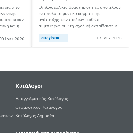
εί μία από
Οι εξωσχολικές δραστηριότητες αποτελούν
οινωνικής
ένα πολύ σημαντικό κομμάτι της
που αποκτούν
ανάπτυξης των παιδιών, καθώς
σύνη και η
συμπληρώνουν τη σχολική εκπαίδευση και
ιδιαίτερα
συμβάλλουν ουσιαστικά στη διαμόρφωση
13 Ιούλ 2026
κάθε
της προσωπικότητας, της κοινωνικότητας
οικογένεια & παιδί
20 Ιούλ 2026
ται από
και των δεξιοτήτων τους. Δεν είναι απλώς
ώσεις.
ένας τρόπος για να περνάει το παιδί τον
ελεύθερο χρόνο του.
Κατάλογοι
Επαγγελματικός Κατάλογος
Ονομαστικός Κατάλογος
σκευών
Κατάλογος Δημοσίου