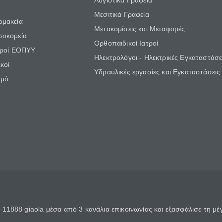
Λογιστικά Γραφεία
Μεσιτικά Γραφεία
ρμακεία
Μετακομίσεις και Μεταφορές
σοκομεία
Ορθοπαιδικοί Ιατροί
τροί ΕΟΠΥΥ
Ηλεκτρολόγοι - Ηλεκτρικές Εγκαταστάσε
κοί
Υδραυλικές εργασίες και Εγκαταστάσεις
θμό
11888 giaola μέσα από 3 κανάλια επικοινωνίας και εξασφάλισε τη μ