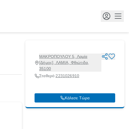
Κουμ
ΜΑΚΡΟΠΟΥΛΟΥ 5, Λαμία
[Δήμος], ΛΑΜΙΑ, Φθιώτιδα,
35100
Σταθερό:
2231026910
Κάλεσε Τώρα