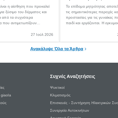
ίναι η αίσθηση που προκαλεί
Το επίδομα μητρότητας αποτελ
για ξύσιμο του δέρματος και
τις σημαντικότερες παροχές κ
α από τα συχνότερα
προστασίας για τις γυναίκες 
 που αντιμετωπίζουν
παιδί και εργάζονται. Η εγκυμο
θε ηλικίας. Πολλοί αναζητούν
γέννηση ενός παιδιού είναι μια 
 για το «κνησμός τι είναι»,
σημαντική περίοδος στη ζωή 
27 Ιούλ 2026
ί να εμφανιστεί ξαφνικά ή να
οικογένειας, η οποία συνοδεύε
α μεγάλο χρονικό διάστημα.
αυξημένες ανάγκες και υποχρε
Ανακάλυψε Όλα τα Άρθρα
Συχνές Αναζητήσεις
ίες
Ψυκτικοί
giaola
Κλιματισμός
κούς
Επισκευές - Συντήρηση Ηλεκτρικών Συ
Συνεργεία Αυτοκινήτων