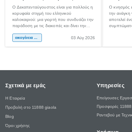
Ο Δεκαπενταύγουστος είναι για πολλούς η
Ο κνησμός ε
κορυφαία στιγμή του ελληνικού
την ανάγκη 
καλοκαιριού: μια γιορτή που συνδυάζει την
αποτελεί έν
παράδοση με τις διακοπές και δίνει την
συμπτώματα
αφορμή για ταξίδια σε κάθε γωνιά της
άνθρωποι κά
03 Αύγ 2026
χώρας. Είτε πρόκειται για λίγες μέρες
οικογένεια & παιδί
πληροφορίες
ξεγνοιασιάς είτε για μια σύντομη εξόρμηση.
καθώς μπορε
επιμένει γι
Σχετικά με εμάς
Υπηρεσίες
Επείγουσες Εργασ
Η Εταιρεία
Προσφορές 11888 
Προβολή στο 11888 giaola
Ραντεβού με Τεχνι
Blog
Όροι χρήσης