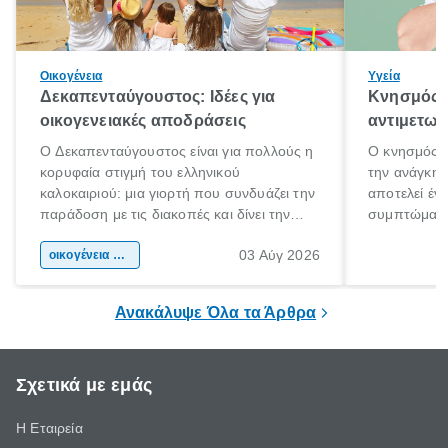
Οικογένεια
Υγεία
Δεκαπενταύγουστος: Ιδέες για
Κνησμός: 
οικογενειακές αποδράσεις
αντιμετωπ
Ο Δεκαπενταύγουστος είναι για πολλούς η
Ο κνησμός ε
κορυφαία στιγμή του ελληνικού
την ανάγκη 
καλοκαιριού: μια γιορτή που συνδυάζει την
αποτελεί έν
παράδοση με τις διακοπές και δίνει την
συμπτώματα
αφορμή για ταξίδια σε κάθε γωνιά της
άνθρωποι κά
03 Αύγ 2026
χώρας. Είτε πρόκειται για λίγες μέρες
οικογένεια & παιδί
πληροφορίες 
ξεγνοιασιάς είτε για μια σύντομη εξόρμηση.
καθώς μπορε
επιμένει για
Ανακάλυψε Όλα τα Άρθρα
Σχετικά με εμάς
Η Εταιρεία