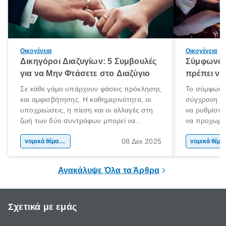
Οικογένεια
Οικογένεια
Δικηγόροι Διαζυγίων: 5 Συμβουλές
Σύμφωνο 
για να Μην Φτάσετε στο Διαζύγιο
πρέπει να 
Σε κάθε γάμο υπάρχουν φάσεις πρόκλησης
Το σύμφωνο
και αμφισβήτησης. Η καθημερινότητα, οι
σύγχρονη επ
υποχρεώσεις, η πίεση και οι αλλαγές στη
να ρυθμίσου
ζωή των δύο συντρόφων μπορεί να
να προχωρή
οδηγήσουν σε απόσταση και σύγκρουση.
να υπογράψ
08 Δεκ 2025
Όταν οι διαφωνίες πληθαίνουν και η
νομικά θέματα & συμβουλές
θέλεις απλώς
νομικά 
επικοινωνία καταρρέει, πολλοί σκέφτονται
δυνατότητες 
τη λύση του διαζυγίου.
οδηγός είναι
Ανακάλυψε Όλα τα Άρθρα
Σχετικά με εμάς