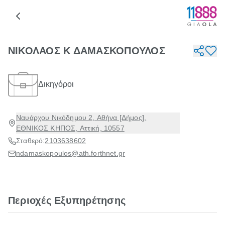
ΝΙΚΟΛΑΟΣ Κ ΔΑΜΑΣΚΟΠΟΥΛΟΣ
Δικηγόροι
Ναυάρχου Νικόδημου 2, Αθήνα [Δήμος],
ΕΘΝΙΚΟΣ ΚΗΠΟΣ, Αττική, 10557
Σταθερό:
2103638602
ndamaskopoulos@ath.forthnet.gr
Περιοχές Εξυπηρέτησης