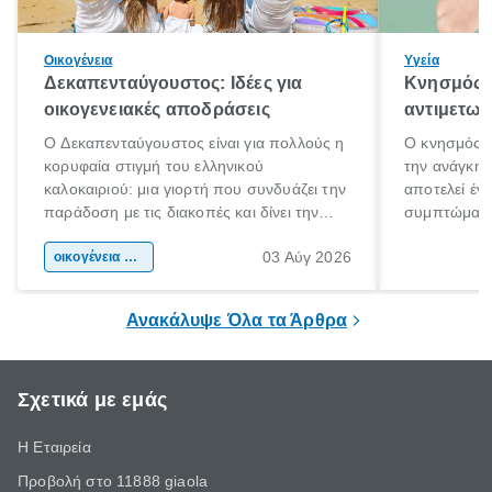
Οικογένεια
Υγεία
Δεκαπενταύγουστος: Ιδέες για
Κνησμός: 
οικογενειακές αποδράσεις
αντιμετωπ
Ο Δεκαπενταύγουστος είναι για πολλούς η
Ο κνησμός ε
κορυφαία στιγμή του ελληνικού
την ανάγκη 
καλοκαιριού: μια γιορτή που συνδυάζει την
αποτελεί έν
παράδοση με τις διακοπές και δίνει την
συμπτώματα
αφορμή για ταξίδια σε κάθε γωνιά της
άνθρωποι κά
03 Αύγ 2026
χώρας. Είτε πρόκειται για λίγες μέρες
οικογένεια & παιδί
πληροφορίες 
ξεγνοιασιάς είτε για μια σύντομη εξόρμηση.
καθώς μπορε
επιμένει για
Ανακάλυψε Όλα τα Άρθρα
Σχετικά με εμάς
Η Εταιρεία
Προβολή στο 11888 giaola