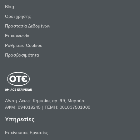
Blog
Όροι χρήσης
Προστασία Δεδομένων
Επικοινωνία
Ρυθμίσεις Cookies
Προσβασιμότητα
Δ/νση: Λεωφ. Κηφισίας αρ. 99, Μαρούσι
ΑΦΜ: 094019245 | ΓΕΜΗ: 001037501000
Υπηρεσίες
Επείγουσες Εργασίες