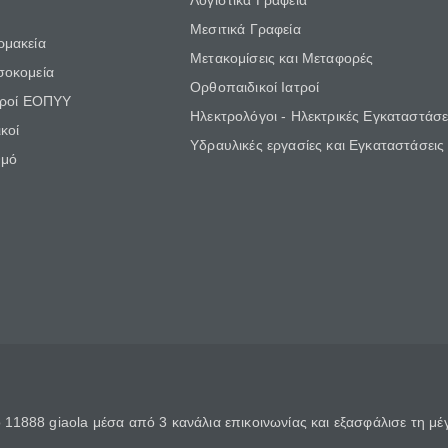
Λογιστικά Γραφεία
Μεσιτικά Γραφεία
ρμακεία
Μετακομίσεις και Μεταφορές
σοκομεία
Ορθοπαιδικοί Ιατροί
τροί ΕΟΠΥΥ
Ηλεκτρολόγοι - Ηλεκτρικές Εγκαταστάσε
κοί
Υδραυλικές εργασίες και Εγκαταστάσεις
θμό
11888 giaola μέσα από 3 κανάλια επικοινωνίας και εξασφάλισε τη μ