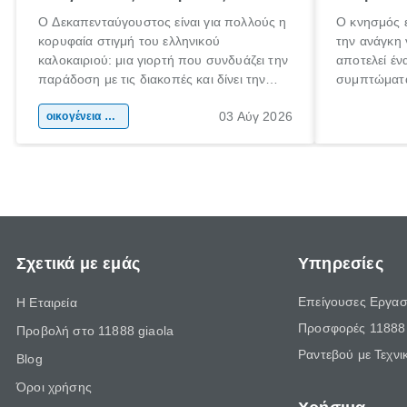
Ο Δεκαπενταύγουστος είναι για πολλούς η
Ο κνησμός ε
κορυφαία στιγμή του ελληνικού
την ανάγκη 
καλοκαιριού: μια γιορτή που συνδυάζει την
αποτελεί έν
παράδοση με τις διακοπές και δίνει την
συμπτώματα
αφορμή για ταξίδια σε κάθε γωνιά της
άνθρωποι κά
03 Αύγ 2026
χώρας. Είτε πρόκειται για λίγες μέρες
οικογένεια & παιδί
πληροφορίες
ξεγνοιασιάς είτε για μια σύντομη εξόρμηση.
καθώς μπορε
επιμένει γι
Σχετικά με εμάς
Υπηρεσίες
Επείγουσες Εργασ
Η Εταιρεία
Προσφορές 11888 
Προβολή στο 11888 giaola
Ραντεβού με Τεχνι
Blog
Όροι χρήσης