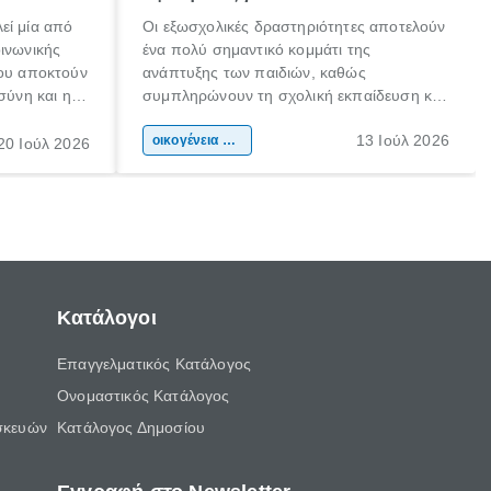
εί μία από
Οι εξωσχολικές δραστηριότητες αποτελούν
οινωνικής
ένα πολύ σημαντικό κομμάτι της
που αποκτούν
ανάπτυξης των παιδιών, καθώς
σύνη και η
συμπληρώνουν τη σχολική εκπαίδευση και
ιδιαίτερα
συμβάλλουν ουσιαστικά στη διαμόρφωση
13 Ιούλ 2026
κάθε
της προσωπικότητας, της κοινωνικότητας
οικογένεια & παιδί
20 Ιούλ 2026
ται από
και των δεξιοτήτων τους. Δεν είναι απλώς
ώσεις.
ένας τρόπος για να περνάει το παιδί τον
ελεύθερο χρόνο του.
Κατάλογοι
Επαγγελματικός Κατάλογος
Ονομαστικός Κατάλογος
σκευών
Κατάλογος Δημοσίου