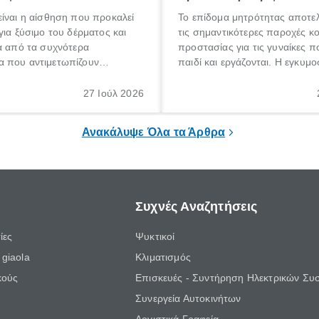
ίναι η αίσθηση που προκαλεί
Το επίδομα μητρότητας αποτελ
για ξύσιμο του δέρματος και
τις σημαντικότερες παροχές κ
α από τα συχνότερα
προστασίας για τις γυναίκες 
 που αντιμετωπίζουν
παιδί και εργάζονται. Η εγκυμο
θε ηλικίας. Πολλοί αναζητούν
γέννηση ενός παιδιού είναι μια 
 για το «κνησμός τι είναι»,
σημαντική περίοδος στη ζωή 
27 Ιούλ 2026
ί να εμφανιστεί ξαφνικά ή να
οικογένειας, η οποία συνοδεύε
α μεγάλο χρονικό διάστημα.
αυξημένες ανάγκες και υποχρε
Ανακάλυψε Όλα τα Άρθρα
Συχνές Αναζητήσεις
ίες
Ψυκτικοί
giaola
Κλιματισμός
κούς
Επισκευές - Συντήρηση Ηλεκτρικών Συ
Συνεργεία Αυτοκινήτων