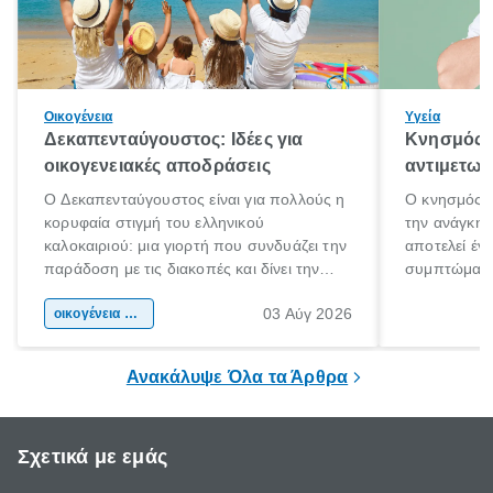
Οικογένεια
Υγεία
Δεκαπενταύγουστος: Ιδέες για
Κνησμός: 
οικογενειακές αποδράσεις
αντιμετωπ
Ο Δεκαπενταύγουστος είναι για πολλούς η
Ο κνησμός ε
κορυφαία στιγμή του ελληνικού
την ανάγκη 
καλοκαιριού: μια γιορτή που συνδυάζει την
αποτελεί έν
παράδοση με τις διακοπές και δίνει την
συμπτώματα
αφορμή για ταξίδια σε κάθε γωνιά της
άνθρωποι κά
03 Αύγ 2026
χώρας. Είτε πρόκειται για λίγες μέρες
οικογένεια & παιδί
πληροφορίες 
ξεγνοιασιάς είτε για μια σύντομη εξόρμηση.
καθώς μπορε
επιμένει για
Ανακάλυψε Όλα τα Άρθρα
Σχετικά με εμάς