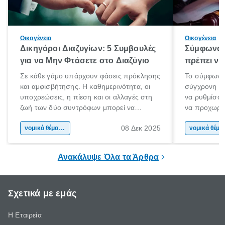
Οικογένεια
Οικογένεια
Δικηγόροι Διαζυγίων: 5 Συμβουλές
Σύμφωνο 
για να Μην Φτάσετε στο Διαζύγιο
πρέπει να 
Σε κάθε γάμο υπάρχουν φάσεις πρόκλησης
Το σύμφωνο
και αμφισβήτησης. Η καθημερινότητα, οι
σύγχρονη επ
υποχρεώσεις, η πίεση και οι αλλαγές στη
να ρυθμίσου
ζωή των δύο συντρόφων μπορεί να
να προχωρή
οδηγήσουν σε απόσταση και σύγκρουση.
να υπογράψ
08 Δεκ 2025
Όταν οι διαφωνίες πληθαίνουν και η
νομικά θέματα & συμβουλές
θέλεις απλώς
νομικά 
επικοινωνία καταρρέει, πολλοί σκέφτονται
δυνατότητες 
τη λύση του διαζυγίου.
οδηγός είναι
Ανακάλυψε Όλα τα Άρθρα
Σχετικά με εμάς
Η Εταιρεία