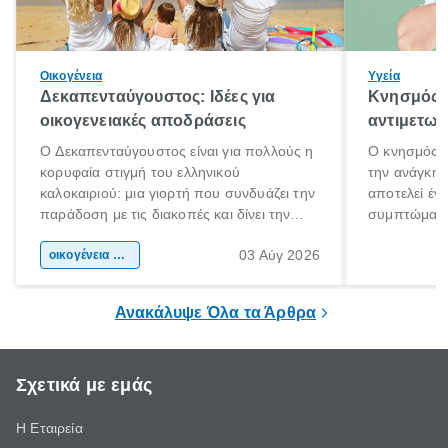
Οικογένεια
Υγεία
Δεκαπενταύγουστος: Ιδέες για
Κνησμός: 
οικογενειακές αποδράσεις
αντιμετωπ
Ο Δεκαπενταύγουστος είναι για πολλούς η
Ο κνησμός ε
κορυφαία στιγμή του ελληνικού
την ανάγκη 
καλοκαιριού: μια γιορτή που συνδυάζει την
αποτελεί έν
παράδοση με τις διακοπές και δίνει την
συμπτώματα
αφορμή για ταξίδια σε κάθε γωνιά της
άνθρωποι κά
03 Αύγ 2026
χώρας. Είτε πρόκειται για λίγες μέρες
οικογένεια & παιδί
πληροφορίες 
ξεγνοιασιάς είτε για μια σύντομη εξόρμηση.
καθώς μπορε
επιμένει για
Ανακάλυψε Όλα τα Άρθρα
Σχετικά με εμάς
Η Εταιρεία