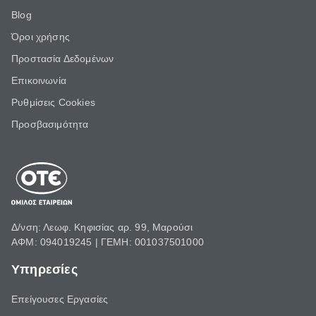
Blog
Όροι χρήσης
Προστασία Δεδομένων
Επικοινωνία
Ρυθμίσεις Cookies
Προσβασιμότητα
Δ/νση: Λεωφ. Κηφισίας αρ. 99, Μαρούσι
ΑΦΜ: 094019245 | ΓΕΜΗ: 001037501000
Υπηρεσίες
Επείγουσες Εργασίες