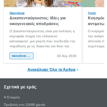
Οικογένεια
Υγεία
Δεκαπενταύγουστος: Ιδέες για
Κνησμός: 
οικογενειακές αποδράσεις
αντιμετωπ
Ο Δεκαπενταύγουστος είναι για πολλούς η
Ο κνησμός ε
κορυφαία στιγμή του ελληνικού
την ανάγκη 
καλοκαιριού: μια γιορτή που συνδυάζει την
αποτελεί έν
παράδοση με τις διακοπές και δίνει την
συμπτώματα
αφορμή για ταξίδια σε κάθε γωνιά της
άνθρωποι κά
03 Αύγ 2026
χώρας. Είτε πρόκειται για λίγες μέρες
οικογένεια & παιδί
πληροφορίες 
ξεγνοιασιάς είτε για μια σύντομη εξόρμηση.
καθώς μπορε
επιμένει για
Ανακάλυψε Όλα τα Άρθρα
Σχετικά με εμάς
Η Εταιρεία
Προβολή στο 11888 giaola