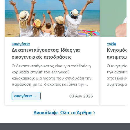
Οικογένεια
Υγεία
Δεκαπενταύγουστος: Ιδέες για
Κνησμός: 
οικογενειακές αποδράσεις
αντιμετωπ
Ο Δεκαπενταύγουστος είναι για πολλούς η
Ο κνησμός ε
κορυφαία στιγμή του ελληνικού
την ανάγκη 
καλοκαιριού: μια γιορτή που συνδυάζει την
αποτελεί έν
παράδοση με τις διακοπές και δίνει την
συμπτώματα
αφορμή για ταξίδια σε κάθε γωνιά της
άνθρωποι κά
03 Αύγ 2026
χώρας. Είτε πρόκειται για λίγες μέρες
οικογένεια & παιδί
πληροφορίες 
ξεγνοιασιάς είτε για μια σύντομη εξόρμηση.
καθώς μπορε
επιμένει για
Ανακάλυψε Όλα τα Άρθρα