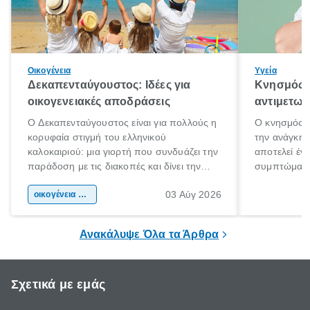
Οικογένεια
Υγεία
Δεκαπενταύγουστος: Ιδέες για
Κνησμός: 
οικογενειακές αποδράσεις
αντιμετωπ
Ο Δεκαπενταύγουστος είναι για πολλούς η
Ο κνησμός ε
κορυφαία στιγμή του ελληνικού
την ανάγκη 
καλοκαιριού: μια γιορτή που συνδυάζει την
αποτελεί έν
παράδοση με τις διακοπές και δίνει την
συμπτώματα
αφορμή για ταξίδια σε κάθε γωνιά της
άνθρωποι κά
03 Αύγ 2026
χώρας. Είτε πρόκειται για λίγες μέρες
οικογένεια & παιδί
πληροφορίες 
ξεγνοιασιάς είτε για μια σύντομη εξόρμηση.
καθώς μπορε
επιμένει για
Ανακάλυψε Όλα τα Άρθρα
Σχετικά με εμάς