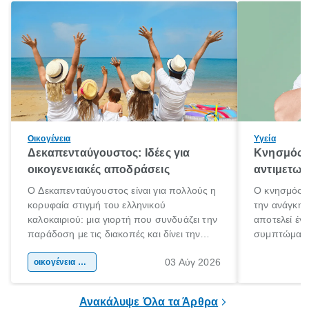
Οικογένεια
Υγεία
Δεκαπενταύγουστος: Ιδέες για
Κνησμός: 
οικογενειακές αποδράσεις
αντιμετωπ
Ο Δεκαπενταύγουστος είναι για πολλούς η
Ο κνησμός ε
κορυφαία στιγμή του ελληνικού
την ανάγκη 
καλοκαιριού: μια γιορτή που συνδυάζει την
αποτελεί έν
παράδοση με τις διακοπές και δίνει την
συμπτώματα
αφορμή για ταξίδια σε κάθε γωνιά της
άνθρωποι κά
03 Αύγ 2026
χώρας. Είτε πρόκειται για λίγες μέρες
οικογένεια & παιδί
πληροφορίες 
ξεγνοιασιάς είτε για μια σύντομη εξόρμηση.
καθώς μπορε
επιμένει για
Ανακάλυψε Όλα τα Άρθρα