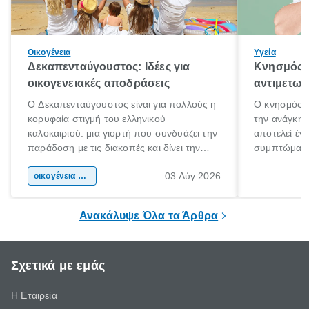
Οικογένεια
Υγεία
Δεκαπενταύγουστος: Ιδέες για
Κνησμός: 
οικογενειακές αποδράσεις
αντιμετωπ
Ο Δεκαπενταύγουστος είναι για πολλούς η
Ο κνησμός ε
κορυφαία στιγμή του ελληνικού
την ανάγκη 
καλοκαιριού: μια γιορτή που συνδυάζει την
αποτελεί έν
παράδοση με τις διακοπές και δίνει την
συμπτώματα
αφορμή για ταξίδια σε κάθε γωνιά της
άνθρωποι κά
03 Αύγ 2026
χώρας. Είτε πρόκειται για λίγες μέρες
οικογένεια & παιδί
πληροφορίες 
ξεγνοιασιάς είτε για μια σύντομη εξόρμηση.
καθώς μπορε
επιμένει για
Ανακάλυψε Όλα τα Άρθρα
Σχετικά με εμάς
Η Εταιρεία