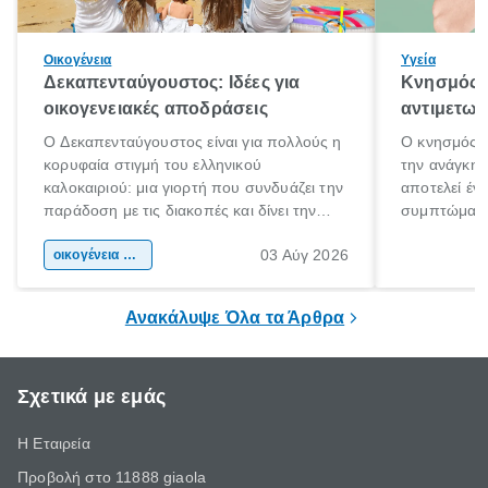
Οικογένεια
Υγεία
Δεκαπενταύγουστος: Ιδέες για
Κνησμός: 
οικογενειακές αποδράσεις
αντιμετωπ
Ο Δεκαπενταύγουστος είναι για πολλούς η
Ο κνησμός ε
κορυφαία στιγμή του ελληνικού
την ανάγκη 
καλοκαιριού: μια γιορτή που συνδυάζει την
αποτελεί έν
παράδοση με τις διακοπές και δίνει την
συμπτώματα
αφορμή για ταξίδια σε κάθε γωνιά της
άνθρωποι κά
03 Αύγ 2026
χώρας. Είτε πρόκειται για λίγες μέρες
οικογένεια & παιδί
πληροφορίες 
ξεγνοιασιάς είτε για μια σύντομη εξόρμηση.
καθώς μπορε
επιμένει για
Ανακάλυψε Όλα τα Άρθρα
Σχετικά με εμάς
Η Εταιρεία
Προβολή στο 11888 giaola