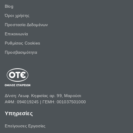
Blog
Όροι χρήσης
Προστασία Δεδομένων
Επικοινωνία
Ρυθμίσεις Cookies
Προσβασιμότητα
Δ/νση: Λεωφ. Κηφισίας αρ. 99, Μαρούσι
ΑΦΜ: 094019245 | ΓΕΜΗ: 001037501000
Υπηρεσίες
Επείγουσες Εργασίες