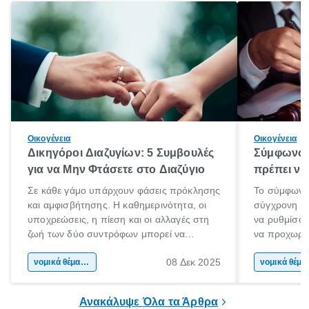
Οικογένεια
Οικογένεια
Δικηγόροι Διαζυγίων: 5 Συμβουλές
Σύμφωνο 
για να Μην Φτάσετε στο Διαζύγιο
πρέπει να 
Σε κάθε γάμο υπάρχουν φάσεις πρόκλησης
Το σύμφωνο
και αμφισβήτησης. Η καθημερινότητα, οι
σύγχρονη επ
υποχρεώσεις, η πίεση και οι αλλαγές στη
να ρυθμίσου
ζωή των δύο συντρόφων μπορεί να
να προχωρή
οδηγήσουν σε απόσταση και σύγκρουση.
να υπογράψ
08 Δεκ 2025
Όταν οι διαφωνίες πληθαίνουν και η
νομικά θέματα & συμβουλές
θέλεις απλώς
νομικά 
επικοινωνία καταρρέει, πολλοί σκέφτονται
δυνατότητες 
τη λύση του διαζυγίου.
οδηγός είναι
Ανακάλυψε Όλα τα Άρθρα