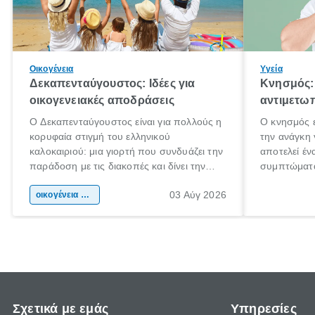
Οικογένεια
Υγεία
Δεκαπενταύγουστος: Ιδέες για
Κνησμός: 
οικογενειακές αποδράσεις
αντιμετωπ
Ο Δεκαπενταύγουστος είναι για πολλούς η
Ο κνησμός ε
κορυφαία στιγμή του ελληνικού
την ανάγκη 
καλοκαιριού: μια γιορτή που συνδυάζει την
αποτελεί έν
παράδοση με τις διακοπές και δίνει την
συμπτώματα
αφορμή για ταξίδια σε κάθε γωνιά της
άνθρωποι κά
03 Αύγ 2026
χώρας. Είτε πρόκειται για λίγες μέρες
οικογένεια & παιδί
πληροφορίες
ξεγνοιασιάς είτε για μια σύντομη εξόρμηση.
καθώς μπορε
επιμένει γι
Σχετικά με εμάς
Υπηρεσίες