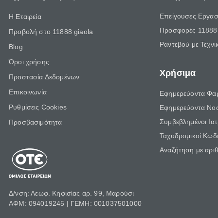
Επείγουσες Εργασ
Η Εταιρεία
Προσφορές 11888 
Προβολή στο 11888 giaola
Ραντεβού με Τεχνι
Blog
Όροι χρήσης
Χρήσιμα
Προστασία Δεδομένων
Επικοινωνία
Εφημερεύοντα Φα
Ρυθμίσεις Cookies
Εφημερεύοντα Νο
Συμβεβλημένοι Ια
Προσβασιμότητα
Ταχυδρομικοί Κωδι
Αναζήτηση με αρι
Δ/νση: Λεωφ. Κηφισίας αρ. 99, Μαρούσι
ΑΦΜ: 094019245 | ΓΕΜΗ: 001037501000