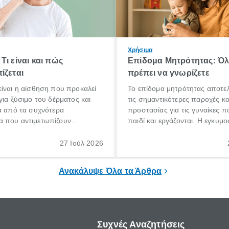
Χρήσιμα
Τι είναι και πώς
Επίδομα Μητρότητας: Ό
ίζεται
πρέπει να γνωρίζετε
ίναι η αίσθηση που προκαλεί
Το επίδομα μητρότητας αποτελ
για ξύσιμο του δέρματος και
τις σημαντικότερες παροχές κ
α από τα συχνότερα
προστασίας για τις γυναίκες 
 που αντιμετωπίζουν
παιδί και εργάζονται. Η εγκυμο
θε ηλικίας. Πολλοί αναζητούν
γέννηση ενός παιδιού είναι μια 
 για το «κνησμός τι είναι»,
σημαντική περίοδος στη ζωή 
27 Ιούλ 2026
ί να εμφανιστεί ξαφνικά ή να
οικογένειας, η οποία συνοδεύε
α μεγάλο χρονικό διάστημα.
αυξημένες ανάγκες και υποχρε
Ανακάλυψε Όλα τα Άρθρα
Συχνές Αναζητήσεις