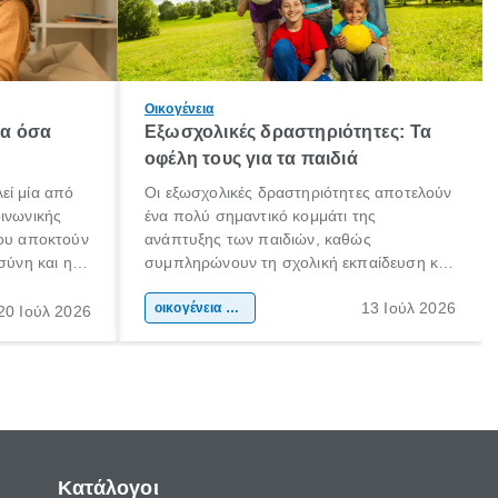
Οικογένεια
λα όσα
Εξωσχολικές δραστηριότητες: Τα
οφέλη τους για τα παιδιά
εί μία από
Οι εξωσχολικές δραστηριότητες αποτελούν
οινωνικής
ένα πολύ σημαντικό κομμάτι της
που αποκτούν
ανάπτυξης των παιδιών, καθώς
σύνη και η
συμπληρώνουν τη σχολική εκπαίδευση και
ιδιαίτερα
συμβάλλουν ουσιαστικά στη διαμόρφωση
13 Ιούλ 2026
κάθε
της προσωπικότητας, της κοινωνικότητας
οικογένεια & παιδί
20 Ιούλ 2026
ται από
και των δεξιοτήτων τους. Δεν είναι απλώς
ώσεις.
ένας τρόπος για να περνάει το παιδί τον
ελεύθερο χρόνο του.
Κατάλογοι