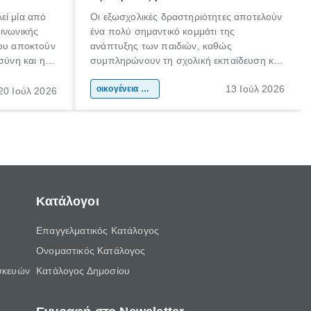
εί μία από
Οι εξωσχολικές δραστηριότητες αποτελούν
οινωνικής
ένα πολύ σημαντικό κομμάτι της
που αποκτούν
ανάπτυξης των παιδιών, καθώς
σύνη και η
συμπληρώνουν τη σχολική εκπαίδευση και
ιδιαίτερα
συμβάλλουν ουσιαστικά στη διαμόρφωση
13 Ιούλ 2026
κάθε
της προσωπικότητας, της κοινωνικότητας
οικογένεια & παιδί
20 Ιούλ 2026
ται από
και των δεξιοτήτων τους. Δεν είναι απλώς
ώσεις.
ένας τρόπος για να περνάει το παιδί τον
ελεύθερο χρόνο του.
Κατάλογοι
Επαγγελματικός Κατάλογος
Ονομαστικός Κατάλογος
σκευών
Κατάλογος Δημοσίου