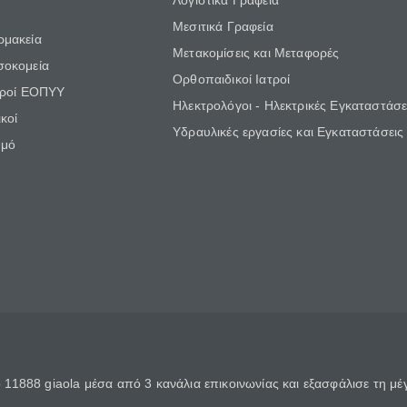
Λογιστικά Γραφεία
Μεσιτικά Γραφεία
ρμακεία
Μετακομίσεις και Μεταφορές
σοκομεία
Ορθοπαιδικοί Ιατροί
τροί ΕΟΠΥΥ
Ηλεκτρολόγοι - Ηλεκτρικές Εγκαταστάσε
κοί
Υδραυλικές εργασίες και Εγκαταστάσεις
θμό
11888 giaola μέσα από 3 κανάλια επικοινωνίας και εξασφάλισε τη μ