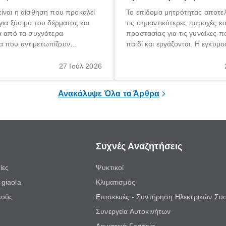
ίναι η αίσθηση που προκαλεί
Το επίδομα μητρότητας αποτελ
για ξύσιμο του δέρματος και
τις σημαντικότερες παροχές κ
α από τα συχνότερα
προστασίας για τις γυναίκες 
 που αντιμετωπίζουν
παιδί και εργάζονται. Η εγκυμο
θε ηλικίας. Πολλοί αναζητούν
γέννηση ενός παιδιού είναι μια 
 για το «κνησμός τι είναι»,
σημαντική περίοδος στη ζωή 
27 Ιούλ 2026
ί να εμφανιστεί ξαφνικά ή να
οικογένειας, η οποία συνοδεύε
α μεγάλο χρονικό διάστημα.
αυξημένες ανάγκες και υποχρε
Ανακάλυψε Όλα τα Άρθρα
Συχνές Αναζητήσεις
ίες
Ψυκτικοί
giaola
Κλιματισμός
κούς
Επισκευές - Συντήρηση Ηλεκτρικών Συ
Συνεργεία Αυτοκινήτων