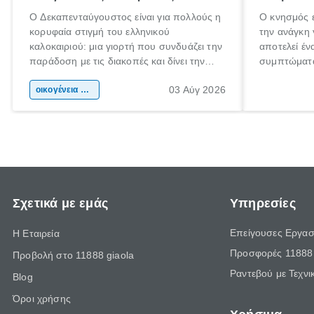
Ο Δεκαπενταύγουστος είναι για πολλούς η
Ο κνησμός ε
κορυφαία στιγμή του ελληνικού
την ανάγκη 
καλοκαιριού: μια γιορτή που συνδυάζει την
αποτελεί έν
παράδοση με τις διακοπές και δίνει την
συμπτώματα
αφορμή για ταξίδια σε κάθε γωνιά της
άνθρωποι κά
03 Αύγ 2026
χώρας. Είτε πρόκειται για λίγες μέρες
οικογένεια & παιδί
πληροφορίες
ξεγνοιασιάς είτε για μια σύντομη εξόρμηση.
καθώς μπορε
επιμένει γι
Σχετικά με εμάς
Υπηρεσίες
Επείγουσες Εργασ
Η Εταιρεία
Προσφορές 11888 
Προβολή στο 11888 giaola
Ραντεβού με Τεχνι
Blog
Όροι χρήσης