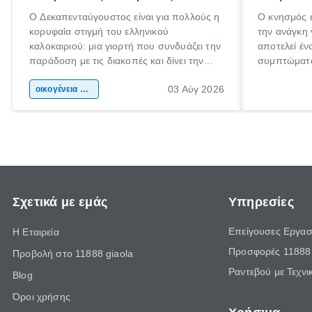
Ο Δεκαπενταύγουστος είναι για πολλούς η
Ο κνησμός ε
κορυφαία στιγμή του ελληνικού
την ανάγκη 
καλοκαιριού: μια γιορτή που συνδυάζει την
αποτελεί έν
παράδοση με τις διακοπές και δίνει την
συμπτώματα
αφορμή για ταξίδια σε κάθε γωνιά της
άνθρωποι κά
03 Αύγ 2026
χώρας. Είτε πρόκειται για λίγες μέρες
οικογένεια & παιδί
πληροφορίες
ξεγνοιασιάς είτε για μια σύντομη εξόρμηση.
καθώς μπορε
επιμένει γι
Σχετικά με εμάς
Υπηρεσίες
Επείγουσες Εργασ
Η Εταιρεία
Προσφορές 11888 
Προβολή στο 11888 giaola
Ραντεβού με Τεχνι
Blog
Όροι χρήσης