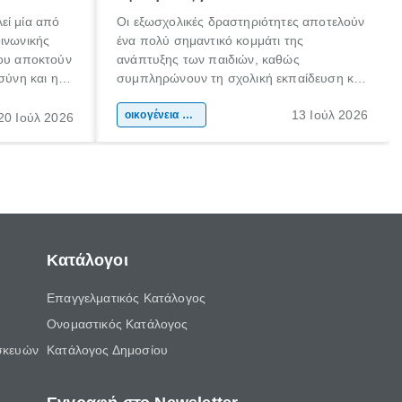
εί μία από
Οι εξωσχολικές δραστηριότητες αποτελούν
οινωνικής
ένα πολύ σημαντικό κομμάτι της
που αποκτούν
ανάπτυξης των παιδιών, καθώς
σύνη και η
συμπληρώνουν τη σχολική εκπαίδευση και
ιδιαίτερα
συμβάλλουν ουσιαστικά στη διαμόρφωση
13 Ιούλ 2026
κάθε
της προσωπικότητας, της κοινωνικότητας
οικογένεια & παιδί
20 Ιούλ 2026
ται από
και των δεξιοτήτων τους. Δεν είναι απλώς
ώσεις.
ένας τρόπος για να περνάει το παιδί τον
ελεύθερο χρόνο του.
Κατάλογοι
Επαγγελματικός Κατάλογος
Ονομαστικός Κατάλογος
σκευών
Κατάλογος Δημοσίου