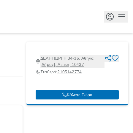
Κουμ
ΔΕΛΗΓΙΩΡΓΗ 34-36, Αθήνα
[Δήμος], Αττική, 10437
Σταθερό:
2105142774
Κάλεσε Τώρα