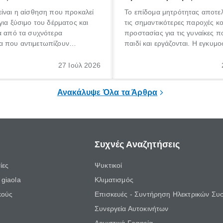
ίναι η αίσθηση που προκαλεί
Το επίδομα μητρότητας αποτελ
για ξύσιμο του δέρματος και
τις σημαντικότερες παροχές κ
α από τα συχνότερα
προστασίας για τις γυναίκες 
 που αντιμετωπίζουν
παιδί και εργάζονται. Η εγκυμο
θε ηλικίας. Πολλοί αναζητούν
γέννηση ενός παιδιού είναι μια 
 για το «κνησμός τι είναι»,
σημαντική περίοδος στη ζωή 
27 Ιούλ 2026
ί να εμφανιστεί ξαφνικά ή να
οικογένειας, η οποία συνοδεύε
α μεγάλο χρονικό διάστημα.
αυξημένες ανάγκες και υποχρε
Ανακάλυψε Όλα τα Άρθρα
Συχνές Αναζητήσεις
ίες
Ψυκτικοί
giaola
Κλιματισμός
κούς
Επισκευές - Συντήρηση Ηλεκτρικών Συ
Συνεργεία Αυτοκινήτων