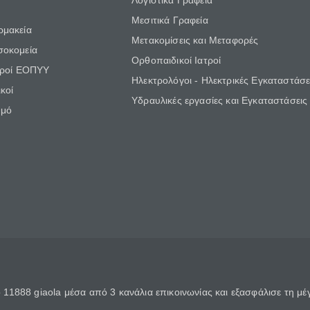
Λογιστικά Γραφεία
Μεσιτικά Γραφεία
ρμακεία
Μετακομίσεις και Μεταφορές
σοκομεία
Ορθοπαιδικοί Ιατροί
τροί ΕΟΠΥΥ
Ηλεκτρολόγοι - Ηλεκτρικές Εγκαταστάσε
κοί
Υδραυλικές εργασίες και Εγκαταστάσεις
θμό
11888 giaola μέσα από 3 κανάλια επικοινωνίας και εξασφάλισε τη μ