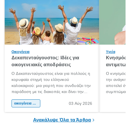
Οικογένεια
Υγεία
Δεκαπενταύγουστος: Ιδέες για
Κνησμός: 
οικογενειακές αποδράσεις
αντιμετωπ
Ο Δεκαπενταύγουστος είναι για πολλούς η
Ο κνησμός ε
κορυφαία στιγμή του ελληνικού
την ανάγκη 
καλοκαιριού: μια γιορτή που συνδυάζει την
αποτελεί έν
παράδοση με τις διακοπές και δίνει την
συμπτώματα
αφορμή για ταξίδια σε κάθε γωνιά της
άνθρωποι κά
03 Αύγ 2026
χώρας. Είτε πρόκειται για λίγες μέρες
οικογένεια & παιδί
πληροφορίες 
ξεγνοιασιάς είτε για μια σύντομη εξόρμηση.
καθώς μπορε
επιμένει για
Ανακάλυψε Όλα τα Άρθρα