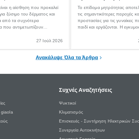
ίναι η αίσθηση που προκαλεί
Το επίδομα μητρότητας αποτελ
για ξύσιμο του δέρματος και
τις σημαντικότερες παροχές κ
α από τα συχνότερα
προστασίας για τις γυναίκες 
 που αντιμετωπίζουν
παιδί και εργάζονται. Η εγκυμο
θε ηλικίας. Πολλοί αναζητούν
γέννηση ενός παιδιού είναι μια 
 για το «κνησμός τι είναι»,
σημαντική περίοδος στη ζωή 
27 Ιούλ 2026
ί να εμφανιστεί ξαφνικά ή να
οικογένειας, η οποία συνοδεύε
α μεγάλο χρονικό διάστημα.
αυξημένες ανάγκες και υποχρε
Ανακάλυψε Όλα τα Άρθρα
Συχνές Αναζητήσεις
ίες
Ψυκτικοί
giaola
Κλιματισμός
κούς
Επισκευές - Συντήρηση Ηλεκτρικών Συ
Συνεργεία Αυτοκινήτων