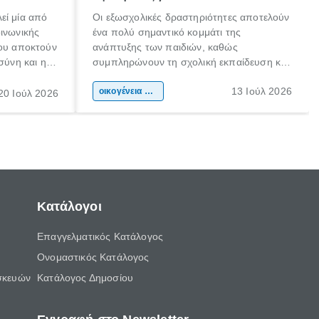
εί μία από
Οι εξωσχολικές δραστηριότητες αποτελούν
οινωνικής
ένα πολύ σημαντικό κομμάτι της
που αποκτούν
ανάπτυξης των παιδιών, καθώς
σύνη και η
συμπληρώνουν τη σχολική εκπαίδευση και
ιδιαίτερα
συμβάλλουν ουσιαστικά στη διαμόρφωση
13 Ιούλ 2026
κάθε
της προσωπικότητας, της κοινωνικότητας
οικογένεια & παιδί
20 Ιούλ 2026
ται από
και των δεξιοτήτων τους. Δεν είναι απλώς
ώσεις.
ένας τρόπος για να περνάει το παιδί τον
ελεύθερο χρόνο του.
Κατάλογοι
Επαγγελματικός Κατάλογος
Ονομαστικός Κατάλογος
σκευών
Κατάλογος Δημοσίου