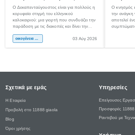
Ο Δεκαπενταύγουστος είναι για πολλούς η
Ο κνησμός ε
κορυφαία στιγμή του ελληνικού
την ανάγκη 
καλοκαιριού: μια γιορτή που συνδυάζει την
αποτελεί έν
παράδοση με τις διακοπές και δίνει την
συμπτώματα
αφορμή για ταξίδια σε κάθε γωνιά της
άνθρωποι κά
03 Αύγ 2026
χώρας. Είτε πρόκειται για λίγες μέρες
οικογένεια & παιδί
πληροφορίες
ξεγνοιασιάς είτε για μια σύντομη εξόρμηση.
καθώς μπορε
επιμένει γι
Σχετικά με εμάς
Υπηρεσίες
Επείγουσες Εργασ
Η Εταιρεία
Προσφορές 11888 
Προβολή στο 11888 giaola
Ραντεβού με Τεχνι
Blog
Όροι χρήσης