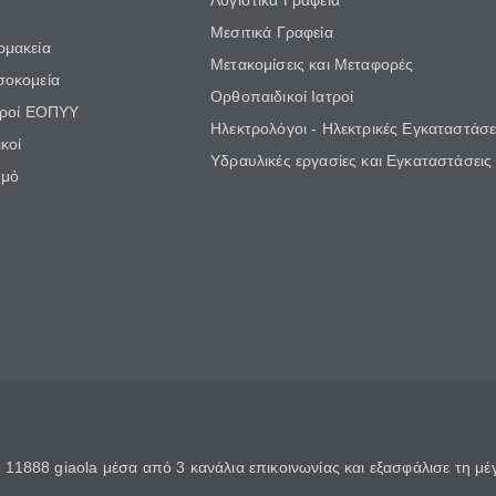
Λογιστικά Γραφεία
Μεσιτικά Γραφεία
ρμακεία
Μετακομίσεις και Μεταφορές
σοκομεία
Ορθοπαιδικοί Ιατροί
τροί ΕΟΠΥΥ
Ηλεκτρολόγοι - Ηλεκτρικές Εγκαταστάσε
κοί
Υδραυλικές εργασίες και Εγκαταστάσεις
θμό
11888 giaola μέσα από 3 κανάλια επικοινωνίας και εξασφάλισε τη μ