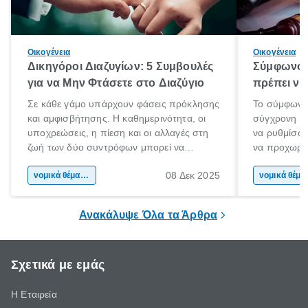
Οικογένεια
Οικογένεια
Δικηγόροι Διαζυγίων: 5 Συμβουλές
Σύμφωνο 
για να Μην Φτάσετε στο Διαζύγιο
πρέπει να 
Σε κάθε γάμο υπάρχουν φάσεις πρόκλησης
Το σύμφωνο
και αμφισβήτησης. Η καθημερινότητα, οι
σύγχρονη επ
υποχρεώσεις, η πίεση και οι αλλαγές στη
να ρυθμίσου
ζωή των δύο συντρόφων μπορεί να
να προχωρή
οδηγήσουν σε απόσταση και σύγκρουση.
να υπογράψ
08 Δεκ 2025
Όταν οι διαφωνίες πληθαίνουν και η
νομικά θέματα & συμβουλές
θέλεις απλώς
νομικά 
επικοινωνία καταρρέει, πολλοί σκέφτονται
δυνατότητες 
τη λύση του διαζυγίου.
οδηγός είναι
Ανακάλυψε Όλα τα Άρθρα
Σχετικά με εμάς
Η Εταιρεία