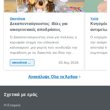
Οικογένεια
Υγεία
Δεκαπενταύγουστος: Ιδέες για
Κνησμός: 
οικογενειακές αποδράσεις
αντιμετωπ
Ο Δεκαπενταύγουστος είναι για πολλούς η
Ο κνησμός ε
κορυφαία στιγμή του ελληνικού
την ανάγκη 
καλοκαιριού: μια γιορτή που συνδυάζει την
αποτελεί έν
παράδοση με τις διακοπές και δίνει την
συμπτώματα
αφορμή για ταξίδια σε κάθε γωνιά της
άνθρωποι κά
03 Αύγ 2026
χώρας. Είτε πρόκειται για λίγες μέρες
οικογένεια & παιδί
πληροφορίες 
ξεγνοιασιάς είτε για μια σύντομη εξόρμηση.
καθώς μπορε
επιμένει για
Ανακάλυψε Όλα τα Άρθρα
Σχετικά με εμάς
Η Εταιρεία