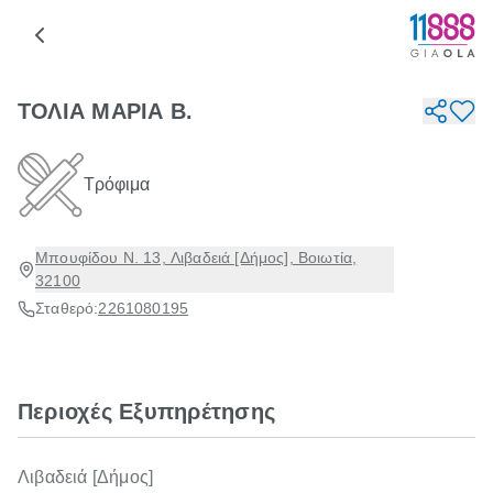
ΤΟΛΙΑ ΜΑΡΙΑ Β.
Τρόφιμα
Μπουφίδου Ν. 13, Λιβαδειά [Δήμος], Βοιωτία,
32100
Σταθερό:
2261080195
Περιοχές Εξυπηρέτησης
Λιβαδειά [Δήμος]