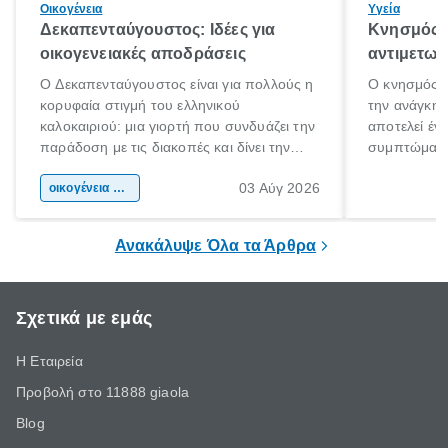
Οικογένεια
Υγεία
Δεκαπενταύγουστος: Ιδέες για
Κνησμός: 
οικογενειακές αποδράσεις
αντιμετωπ
Ο Δεκαπενταύγουστος είναι για πολλούς η
Ο κνησμός ε
κορυφαία στιγμή του ελληνικού
την ανάγκη 
καλοκαιριού: μια γιορτή που συνδυάζει την
αποτελεί έν
παράδοση με τις διακοπές και δίνει την
συμπτώματα
αφορμή για ταξίδια σε κάθε γωνιά της
άνθρωποι κά
03 Αύγ 2026
χώρας. Είτε πρόκειται για λίγες μέρες
οικογένεια & παιδί
πληροφορίες 
ξεγνοιασιάς είτε για μια σύντομη εξόρμηση.
καθώς μπορε
επιμένει για
Ανακάλυψε Όλα τα Άρθρα
Σχετικά με εμάς
Η Εταιρεία
Προβολή στο 11888 giaola
Blog