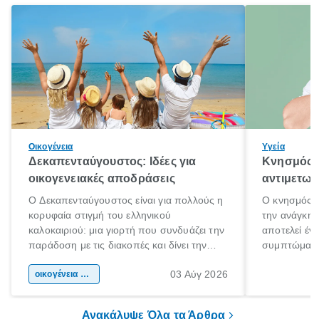
Οικογένεια
Υγεία
Δεκαπενταύγουστος: Ιδέες για
Κνησμός: 
οικογενειακές αποδράσεις
αντιμετωπ
Ο Δεκαπενταύγουστος είναι για πολλούς η
Ο κνησμός ε
κορυφαία στιγμή του ελληνικού
την ανάγκη 
καλοκαιριού: μια γιορτή που συνδυάζει την
αποτελεί έν
παράδοση με τις διακοπές και δίνει την
συμπτώματα
αφορμή για ταξίδια σε κάθε γωνιά της
άνθρωποι κά
03 Αύγ 2026
χώρας. Είτε πρόκειται για λίγες μέρες
οικογένεια & παιδί
πληροφορίες 
ξεγνοιασιάς είτε για μια σύντομη εξόρμηση.
καθώς μπορε
επιμένει για
Ανακάλυψε Όλα τα Άρθρα