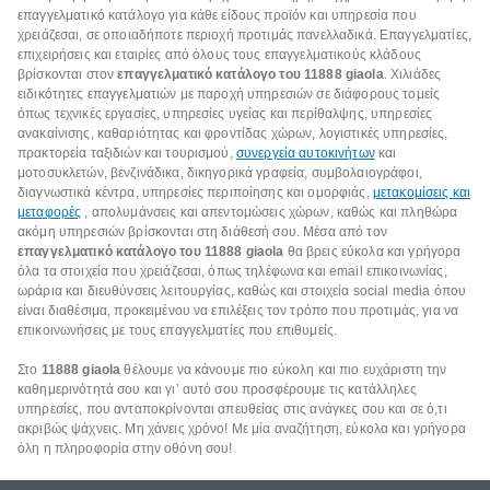
επαγγελματικό κατάλογο για κάθε είδους προϊόν και υπηρεσία που
χρειάζεσαι, σε οποιαδήποτε περιοχή προτιμάς πανελλαδικά. Επαγγελματίες,
επιχειρήσεις και εταιρίες από όλους τους επαγγελματικούς κλάδους
βρίσκονται στον
επαγγελματικό κατάλογο του 11888 giaola
. Χιλιάδες
ειδικότητες επαγγελματιών με παροχή υπηρεσιών σε διάφορους τομείς
όπως τεχνικές εργασίες, υπηρεσίες υγείας και περίθαλψης, υπηρεσίες
ανακαίνισης, καθαριότητας και φροντίδας χώρων, λογιστικές υπηρεσίες,
πρακτορεία ταξιδιών και τουρισμού,
συνεργεία αυτοκινήτων
και
μοτοσυκλετών, βενζινάδικα, δικηγορικά γραφεία, συμβολαιογράφοι,
διαγνωστικά κέντρα, υπηρεσίες περιποίησης και ομορφιάς,
μετακομίσεις και
μεταφορές
, απολυμάνσεις και απεντομώσεις χώρων, καθώς και πληθώρα
ακόμη υπηρεσιών βρίσκονται στη διάθεσή σου. Μέσα από τον
επαγγελματικό κατάλογο του 11888 giaola
θα βρεις εύκολα και γρήγορα
όλα τα στοιχεία που χρειάζεσαι, όπως τηλέφωνα και email επικοινωνίας,
ωράρια και διευθύνσεις λειτουργίας, καθώς και στοιχεία social media όπου
είναι διαθέσιμα, προκειμένου να επιλέξεις τον τρόπο που προτιμάς, για να
επικοινωνήσεις με τους επαγγελματίες που επιθυμείς.
Στο
11888 giaola
θέλουμε να κάνουμε πιο εύκολη και πιο ευχάριστη την
καθημερινότητά σου και γι’ αυτό σου προσφέρουμε τις κατάλληλες
υπηρεσίες, που ανταποκρίνονται απευθείας στις ανάγκες σου και σε ό,τι
ακριβώς ψάχνεις. Μη χάνεις χρόνο! Με μία αναζήτηση, εύκολα και γρήγορα
όλη η πληροφορία στην οθόνη σου!