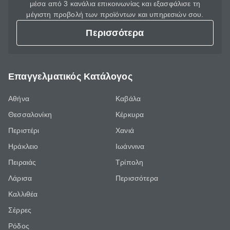
μέσα από 3 κανάλια επικοινωνίας και εξασφάλισε τη
μέγιστη προβολή των προϊόντων και υπηρεσιών σου.
Περισσότερα
Επαγγελματικός Κατάλογος
Αθήνα
Καβάλα
Θεσσαλονίκη
Κέρκυρα
Περιστέρι
Χανιά
Ηράκλειο
Ιωάννινα
Πειραιάς
Τρίπολη
Λάρισα
Περισσότερα
Καλλιθέα
Σέρρες
Ρόδος