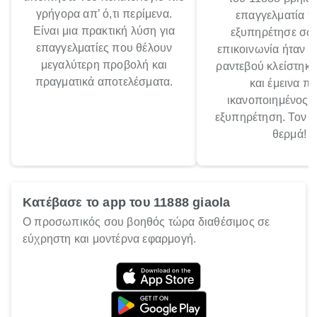
γρήγορα απ’ ό,τι περίμενα.
επαγγελματία π
Είναι μια πρακτική λύση για
εξυπηρέτησε σω
επαγγελματίες που θέλουν
επικοινωνία ήταν ε
μεγαλύτερη προβολή και
ραντεβού κλείστηκ
πραγματικά αποτελέσματα.
και έμεινα π
ικανοποιημένος 
εξυπηρέτηση. Τον 
θερμά!
Κατέβασε το app του 11888 giaola
Ο προσωπικός σου βοηθός τώρα διαθέσιμος σε
εύχρηστη και μοντέρνα εφαρμογή.