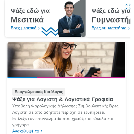
Ψάξε εδώ για
Ψάξε εδώ για
Μεσιτικά
Γυμναστήρ
Βρες μεσιτικό
Βρες γυμναστήριο
Επαγγελματικός Κατάλογος
Ψάξε για Λογιστή & Λογιστικά Γραφεία
Υποβολή Φορολογικής Δήλωσης; Συμβουλευτική; Βρες
Λογιστή σε οποιαδήποτε περιοχή σε εξυπηρετεί.
Επίλεξε τον επαγγελματία που χρειάζεσαι εύκολα και
γρήγορα.
Ανακάλυψέ το